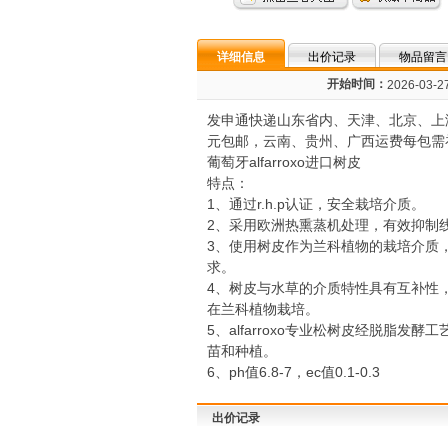
详细信息
出价记录
物品留言
开始时间：
2026-03-27
发申通快递山东省内、天津、北京、上
元包邮，云南、贵州、广西运费每包需
葡萄牙alfarroxo进口树皮
特点：
1、通过r.h.p认证，安全栽培介质。
2、采用欧洲热熏蒸机处理，有效抑制
3、使用树皮作为兰科植物的栽培介质
求。
4、树皮与水草的介质特性具有互补性
在兰科植物栽培。
5、alfarroxo专业松树皮经脱脂
苗和种植。
6、ph值6.8-7，ec值0.1-0.3
出价记录