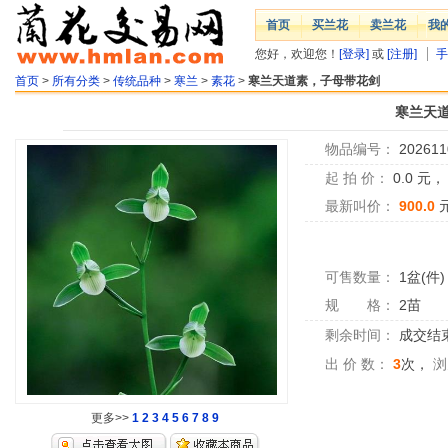
首页
买兰花
卖兰花
我
您好，欢迎您！
[登录]
或
[注册]
手
首页
>
所有分类
>
传统品种
>
寒兰
>
素花
>
寒兰天道素，子母带花剑
寒兰天
物品编号：
202611
起 拍 价：
0.0
元
最新叫价：
900.0
可售数量：
1盆(件)
规 格：
2苗
剩余时间：
成交结
出 价 数：
3
次，
浏
更多>>
1
2
3
4
5
6
7
8
9