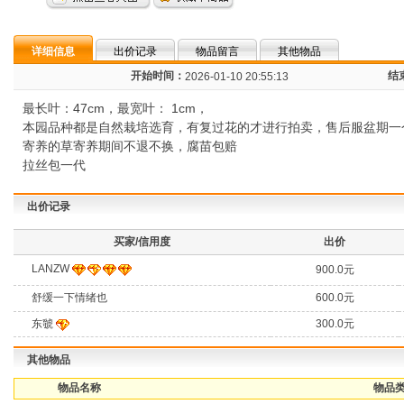
详细信息
出价记录
物品留言
其他物品
开始时间：
结
2026-01-10 20:55:13
最长叶：47cm，最宽叶： 1cm，
本园品种都是自然栽培选育，有复过花的才进行拍卖，售后服盆期一
寄养的草寄养期间不退不换，腐苗包赔
拉丝包一代
出价记录
买家/信用度
出价
LANZW
900.0元
600.0元
舒缓一下情绪也
东虢
300.0元
其他物品
物品名称
物品类