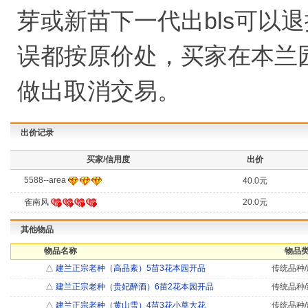
芽或新苗下一代出bls可以退
误都按原价处，买家在本兰
做出取消交易。
出价记录
买家/信用度
出价
5588--area
40.0元
雀南风
20.0元
其他物品
物品名称
物品类
△
建兰正宗老种（高品素）5苗3花本园开品
传统品种/
△
建兰正宗老种（贵妃醉酒）6苗2花本园开品
传统品种/
△
建兰正宗老种（黄山雪）4苗3花小草大花
传统品种/