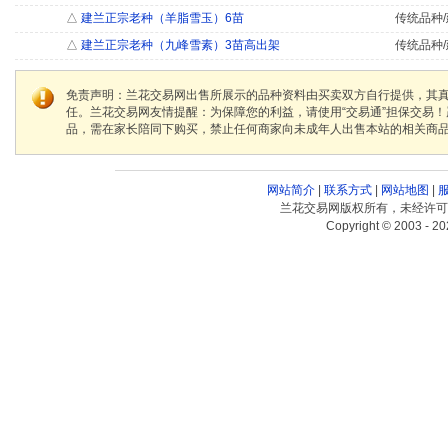
△
建兰正宗老种（羊脂雪玉）6苗
传统品种/
△
建兰正宗老种（九峰雪素）3苗高出架
传统品种/
免责声明：兰花交易网出售所展示的品种资料由买卖双方自行提供，其
任。兰花交易网友情提醒：为保障您的利益，请使用“交易通”担保交易
品，需在家长陪同下购买，禁止任何商家向未成年人出售本站的相关商
网站简介
|
联系方式
|
网站地图
|
兰花交易网版权所有，未经许可
Copyright © 2003 - 20