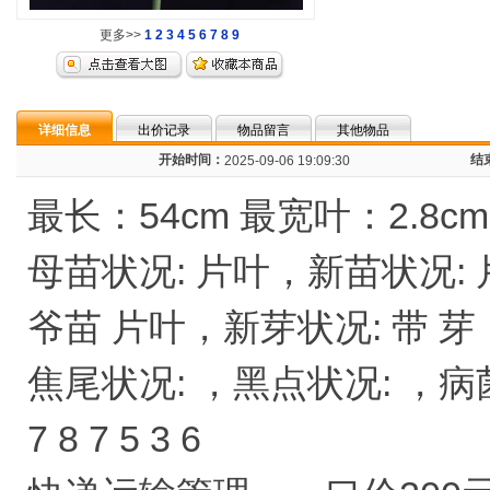
更多>>
1
2
3
4
5
6
7
8
9
详细信息
出价记录
物品留言
其他物品
开始时间：
结
2025-09-06 19:09:30
最长：54cm 最宽叶：2.8c
母苗状况: 片叶，新苗状况:
爷苗 片叶，新芽状况: 带 芽
焦尾状况: ，黑点状况: ，病菌状
7 8 7 5 3 6