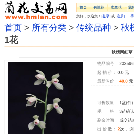
首页
买兰花
卖兰花
我
您好，欢迎您！
[登录]
或
[注册]
手
首页
>
所有分类
>
传统品种
>
秋
1花
秋榜网红草
物品编号：
202596
起 拍 价：
0.0
元
最新叫价：
40.0
元
可售数量：
1盆(件)
规 格：
3苗确
剩余时间：
成交结
出 价 数：
2
次，
浏