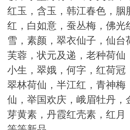
红玉，含玉，韩江春色，胭
红，白如意，蚕丛梅，佛光
雪，素颜，翠衣仙子，仙台
芙蓉，状元及递，老种荷仙
小生，翠娥，何字，红荷冠
翠林荷仙，半江红，青神梅
仙，举国欢庆，峨眉牡丹，
芽黄素，丹霞红壳素，红月
等等新品…………