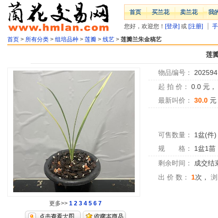
首页
买兰花
卖兰花
我
您好，欢迎您！
[登录]
或
[注册]
手
首页
>
所有分类
>
组培品种
>
莲瓣
>
线艺
>
莲瓣兰朱金稿艺
莲
物品编号：
202594
起 拍 价：
0.0
元
最新叫价：
30.0
元
可售数量：
1盆(件)
规 格：
1盆1苗
剩余时间：
成交结
出 价 数：
1
次，
浏
更多>>
1
2
3
4
5
6
7