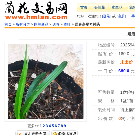
首页
买兰花
卖兰花
我
您好，欢迎您！
[登录]
或
[注册]
手
首页
>
所有分类
>
国兰新品
>
送春
>
奇叶
>
送春燕尾奇钝头
送
物品编号：
202594
起 拍 价：
160.0
最新叫价：
未出价
一 口 价：
680.0
元
可售数量：
1盆(件)
规 格：
1盆1苗
剩余时间：
待上架中.
出 价 数：
0
次，
浏
更多>>
1
2
3
4
5
6
7
8
9