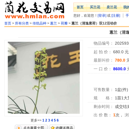
首页
买兰花
卖兰花
我
您好，欢迎您！
[登录]
或
[注册]
手
首页
>
所有分类
>
传统品种
>
蕙兰
>
荷瓣
>
蕙兰（清逸素荷）双12活动价
蕙兰（清逸
物品编号：
202593
起 拍 价：
680.0
最新叫价：
780.0
一 口 价：
8600.0
可售数量：
1盆(件)
规 格：
1苗1大
剩余时间：
成交结
出 价 数：
1
次，
浏
更多>>
1
2
3
4
5
6