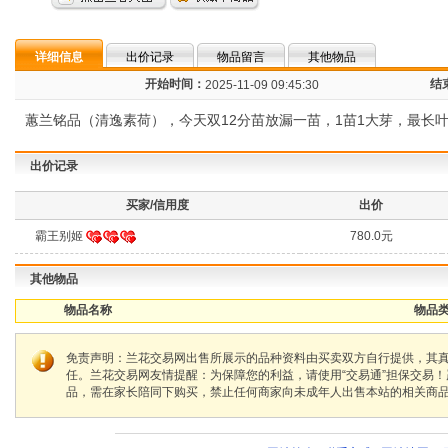
详细信息
出价记录
物品留言
其他物品
开始时间：
结
2025-11-09 09:45:30
蕙兰铭品（清逸素荷），今天双12分苗放漏一苗，1苗1大芽，最长叶
出价记录
买家/信用度
出价
霸王别姬
780.0元
其他物品
物品名称
物品类
免责声明：兰花交易网出售所展示的品种资料由买卖双方自行提供，其
任。兰花交易网友情提醒：为保障您的利益，请使用“交易通”担保交易
品，需在家长陪同下购买，禁止任何商家向未成年人出售本站的相关商