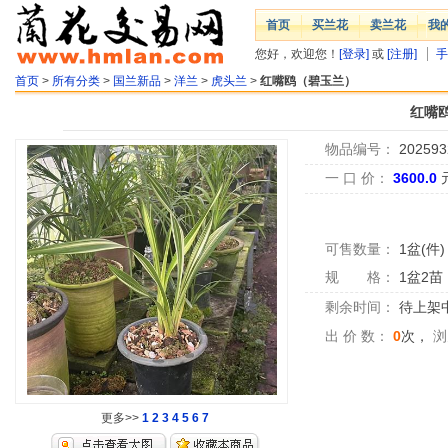
首页
买兰花
卖兰花
我
您好，欢迎您！
[登录]
或
[注册]
手
首页
>
所有分类
>
国兰新品
>
洋兰
>
虎头兰
>
红嘴鸥（碧玉兰）
红嘴
物品编号：
202593
一 口 价：
3600.0
可售数量：
1盆(件)
规 格：
1盆2苗
剩余时间：
待上架中.
出 价 数：
0
次，
浏
更多>>
1
2
3
4
5
6
7