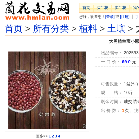
首页
买兰花
卖兰花
我
您好，欢迎您！
[登录]
或
[注册]
手
首页
>
所有分类
>
植料
>
土壤
>
大勇植兰宝小颗粒
物品编号：
202593
一 口 价：
69.0
元
可售数量：
1盆(件)
规 格：
10斤
剩余时间：
成交结
出 价 数：
1
次，
浏
更多>>
1
2
3
4