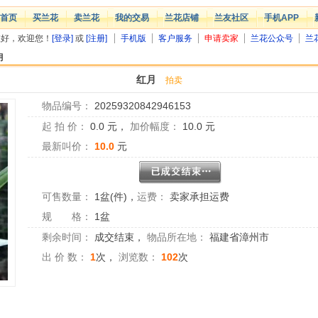
首页
买兰花
卖兰花
我的交易
兰花店铺
兰友社区
手机APP
您好，欢迎您！
[登录]
或
[注册]
手机版
客户服务
申请卖家
兰花公众号
兰
月
红月
拍卖
物品编号：
20259320842946153
起 拍 价：
0.0
元，
加价幅度：
10.0
元
最新叫价：
10.0
元
可售数量：
1盆(件)
，
运费：
卖家承担运费
规 格：
1盆
剩余时间：
成交结束
，
物品所在地：
福建省漳州市
出 价 数：
1
次，
浏览数：
102
次