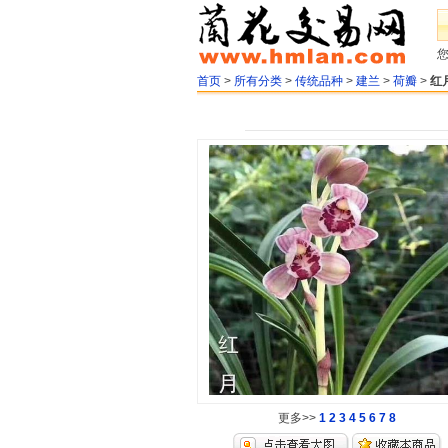
首页
>
所有分类
>
传统品种
>
建兰
>
荷瓣
>
红
更多>>
1
2
3
4
5
6
7
8