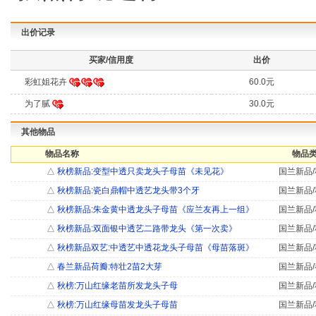
出价记录
买家/信用度
出价
彩虹姐花卉
60.0元
为了腻
30.0元
其他物品
物品名称
物品类
△
秋榜新品:变型中透只卖龙头子母苗《未见花》
国兰新品/
△
秋榜新品:瓷白鼎帽中透艺龙头带3个牙
国兰新品/
△
秋榜新品:朱金黄中透龙头子母苗《应兰友再上一组》
国兰新品/
△
秋榜新品:双面银中透艺二路带龙头《第一次卖》
国兰新品/
△
秋榜新品双艺:中透艺中透花龙头子母苗《母苗落斑》
国兰新品/
△
春兰新品荷瓣:特壮2苗2大芽
国兰新品/
△
秋榜:万山红缘老苗所发龙头子母
国兰新品/
△
秋榜:万山红缘母苗发龙头子母苗
国兰新品/