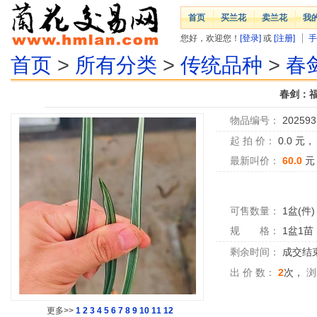
首页
买兰花
卖兰花
我
您好，欢迎您！
[登录]
或
[注册]
手
首页
>
所有分类
>
传统品种
>
春
春剑：
物品编号：
202593
起 拍 价：
0.0
元
最新叫价：
60.0
元
可售数量：
1盆(件)
规 格：
1盆1苗
剩余时间：
成交结
出 价 数：
2
次，
浏
更多>>
1
2
3
4
5
6
7
8
9
10
11
12