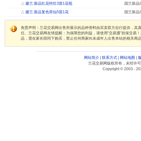
△
建兰:新品红花特壮3苗1花苞
国兰新品/
△
建兰:新品复色荷仙5苗1花
国兰新品/
免责声明：兰花交易网出售所展示的品种资料由买卖双方自行提供，其
任。兰花交易网友情提醒：为保障您的利益，请使用“交易通”担保交易
品，需在家长陪同下购买，禁止任何商家向未成年人出售本站的相关商
网站简介
|
联系方式
|
网站地图
|
兰花交易网版权所有，未经许可
Copyright © 2003 - 20