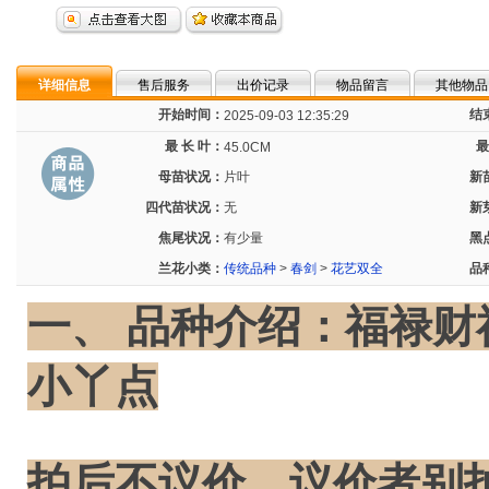
详细信息
售后服务
出价记录
物品留言
其他物品
开始时间：
结
2025-09-03 12:35:29
最 长 叶：
最
45.0CM
母苗状况：
片叶
新
四代苗状况：
无
新
焦尾状况：
有少量
黑
兰花小类：
传统品种
>
春剑
>
花艺双全
品
一、 品种介绍：福禄
小丫点
拍后不议价，议价者别