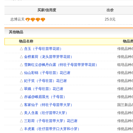
买家/信用度
出价
志博云天
25.0元
其他物品
物品名称
物品类
△
含玉（子母壮苗带花箭）
传统品种/
△
金榜素荷（龙头苗带芽带花箭）
传统品种/
△
雪舞红尘@枫丹白露（特壮子母苗带芽带花箭）
组培品种/
△
仙山彩锦（子母壮苗）花已谢
传统品种/
△
妃子笑（子母壮苗）花已谢
传统品种/
△
翠娥（子母壮苗）花已谢
传统品种/
△
赤诚@峨眉晨光（子母苗）
传统品种/
△
客家仙子（特壮子母苗带大芽）
国兰新品/
△
美人含羞（壮仔苗带2大芽）
传统品种/
△
三彩荷（子母壮苗带大芽）花已谢
传统品种/
△
丰虎素（壮仔苗带开口大芽和小芽）
传统品种/