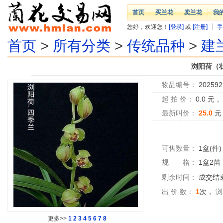
首页
买兰花
卖兰花
我
您好，欢迎您！
[登录]
或
[注册]
手
首页
>
所有分类
>
传统品种
>
建
浏阳荷（
物品编号：
202592
起 拍 价：
0.0
元
最新叫价：
25.0
元
可售数量：
1盆(件)
规 格：
1盆2苗
剩余时间：
成交结
出 价 数：
1
次，
浏
更多>>
1
2
3
4
5
6
7
8