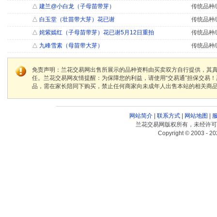
△
建兰@小白龙（子母苗带芽）
传统品种/
△
白玉堂（壮苗带大芽）花已谢
传统品种/
△
姹紫嫣红（子母苗带芽）花已谢5月12日重拍
传统品种/
△
九峰雪素（母苗带大芽）
传统品种/
免责声明：兰花交易网出售所展示的品种资料由买卖双方自行提供，其
任。兰花交易网友情提醒：为保障您的利益，请使用“交易通”担保交易
品，需在家长陪同下购买，禁止任何商家向未成年人出售本站的相关商
网站简介
|
联系方式
|
网站地图
|
兰花交易网版权所有，未经许可
Copyright © 2003 - 20