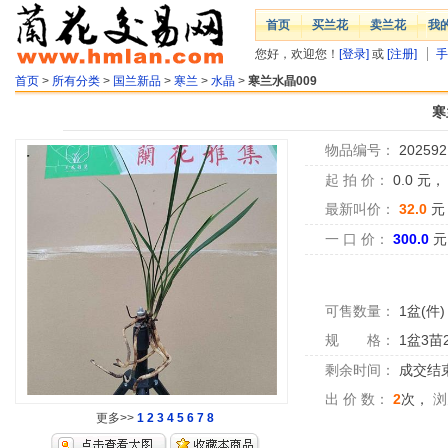
首页
买兰花
卖兰花
我
您好，欢迎您！
[登录]
或
[注册]
手
首页
>
所有分类
>
国兰新品
>
寒兰
>
水晶
>
寒兰水晶009
寒
物品编号：
202592
起 拍 价：
0.0
元
最新叫价：
32.0
元
一 口 价：
300.0
元
可售数量：
1盆(件)
规 格：
1盆3苗
剩余时间：
成交结
出 价 数：
2
次，
浏
更多>>
1
2
3
4
5
6
7
8