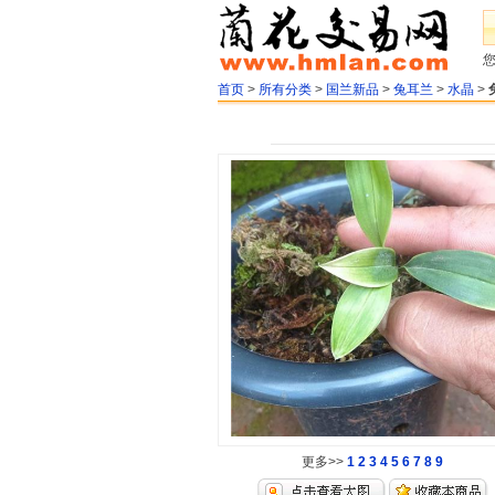
首页
>
所有分类
>
国兰新品
>
兔耳兰
>
水晶
>
更多>>
1
2
3
4
5
6
7
8
9