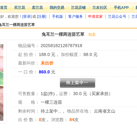
首页
买兰花
卖兰花
我的交易
兰花店铺
兰友社区
手机APP
您好，欢迎您！
[登录]
或
[注册]
手机版
客户服务
申请卖家
兰花公众号
兰
兔耳兰一棵两连苗艺草
兔耳兰一棵两连苗艺草
拍卖
物品编号：
20258182128787918
起 拍 价：
188.0
元，
加价幅度：
88.0
元
最新叫价：
未出价
一 口 价：
860.0
元
可售数量：
1盆(件)
，
运费：
30.0 元（买家承担）
规 格：
一棵三连苗
剩余时间：
待上架中...
，
物品所在地：
云南省文山
出 价 数：
0
次，
浏览数：
84
次