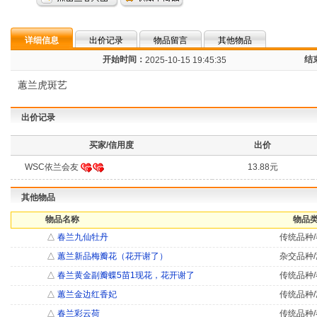
详细信息
出价记录
物品留言
其他物品
开始时间：
结
2025-10-15 19:45:35
蕙兰虎斑艺
出价记录
买家/信用度
出价
WSC依兰会友
13.88元
其他物品
物品名称
物品类
△
春兰九仙牡丹
传统品种/
△
蕙兰新品梅瓣花（花开谢了）
杂交品种/
△
春兰黄金副瓣蝶5苗1现花，花开谢了
传统品种/
△
蕙兰金边红香妃
传统品种/
△
春兰彩云荷
传统品种/