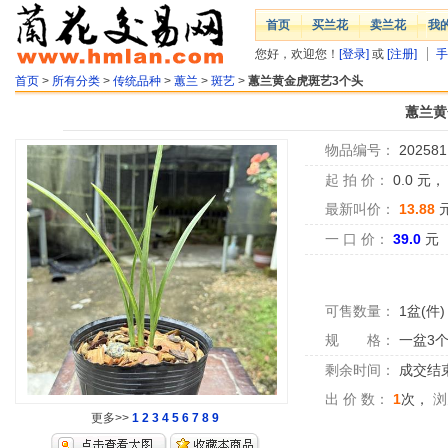
首页
买兰花
卖兰花
我
您好，欢迎您！
[登录]
或
[注册]
手
首页
>
所有分类
>
传统品种
>
蕙兰
>
斑艺
>
蕙兰黄金虎斑艺3个头
蕙兰黄
物品编号：
202581
起 拍 价：
0.0
元
最新叫价：
13.88
一 口 价：
39.0
元
可售数量：
1盆(件)
规 格：
一盆3
剩余时间：
成交结
出 价 数：
1
次，
浏
更多>>
1
2
3
4
5
6
7
8
9