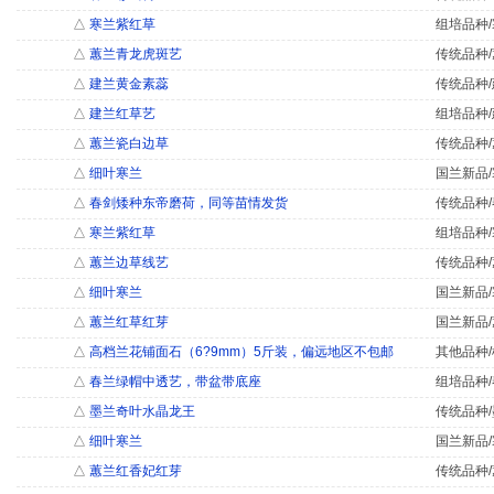
△
寒兰紫红草
组培品种/
△
蕙兰青龙虎斑艺
传统品种/
△
建兰黄金素蕊
传统品种/
△
建兰红草艺
组培品种/
△
蕙兰瓷白边草
传统品种/
△
细叶寒兰
国兰新品/
△
春剑矮种东帝磨荷，同等苗情发货
传统品种/
△
寒兰紫红草
组培品种/
△
蕙兰边草线艺
传统品种/
△
细叶寒兰
国兰新品/
△
蕙兰红草红芽
国兰新品/
△
高档兰花铺面石（6?9mm）5斤装，偏远地区不包邮
其他品种/
△
春兰绿帽中透艺，带盆带底座
组培品种/
△
墨兰奇叶水晶龙王
传统品种/
△
细叶寒兰
国兰新品/
△
蕙兰红香妃红芽
传统品种/