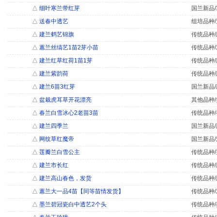
△
细叶寒兰带红芽
国兰新品/
△
送春中透艺
组培品种/
△
建兰鹤艺锦旗
传统品种/
△
蕙兰丝缟艺1苗2芽小苗
传统品种/
△
建兰红草红荷1苗1芽
传统品种/
△
建兰紫韵荷
传统品种/
△
建兰6苗3红芽
国兰新品/
△
盆栽虎耳草开花漂亮
其他品种/
△
春兰白雪冰心2老苗3苗
传统品种/
△
建兰四季兰
国兰新品/
△
网纹草红魔帝
国兰新品/
△
莲瓣兰白雪公主
传统品种/
△
建兰市长红
传统品种/
△
建兰高山春色，发货
传统品种/
△
蕙兰大一品4苗【同等苗情发货】
传统品种/
△
墨兰碧冠瓷白中透艺2个头
传统品种/