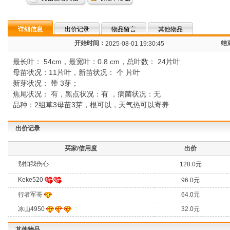
详细信息
出价记录
物品留言
其他物品
开始时间：
结
2025-08-01 19:30:45
最长叶： 54cm，最宽叶：0.8 cm，总叶数： 24片叶
母苗状况：11片叶，新苗状况： 个 片叶
新芽状况： 带 3芽；
焦尾状况： 有，黑点状况：有 ，病菌状况：无
品种：2组草3母苗3芽，根可以，天气热可以寄养
出价记录
买家/信用度
出价
别怕我伤心
128.0元
Keke520
96.0元
行者军哥
64.0元
冰山4950
32.0元
其他物品