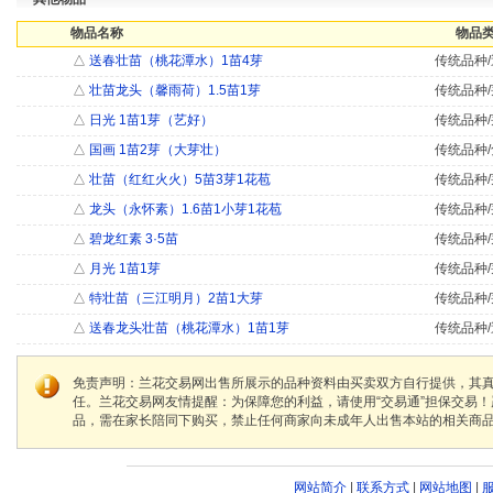
物品名称
物品类
△
送春壮苗（桃花潭水）1苗4芽
传统品种/
△
壮苗龙头（馨雨荷）1.5苗1芽
传统品种/
△
日光 1苗1芽（艺好）
传统品种/
△
国画 1苗2芽（大芽壮）
传统品种/
△
壮苗（红红火火）5苗3芽1花苞
传统品种/
△
龙头（永怀素）1.6苗1小芽1花苞
传统品种/
△
碧龙红素 3·5苗
传统品种/
△
月光 1苗1芽
传统品种/
△
特壮苗（三江明月）2苗1大芽
传统品种/
△
送春龙头壮苗（桃花潭水）1苗1芽
传统品种/
免责声明：兰花交易网出售所展示的品种资料由买卖双方自行提供，其
任。兰花交易网友情提醒：为保障您的利益，请使用“交易通”担保交易
品，需在家长陪同下购买，禁止任何商家向未成年人出售本站的相关商
网站简介
|
联系方式
|
网站地图
|