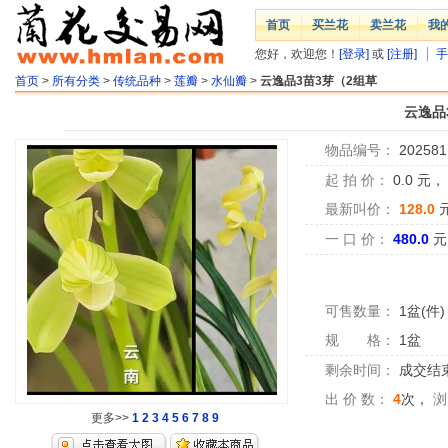
首页
买兰花
卖兰花
我
您好，欢迎您！
[登录]
或
[注册]
手
首页
>
所有分类
>
传统品种
>
莲瓣
>
水仙瓣
>
云逸品3苗3芽（2组草
云逸品
物品编号：
202581
起 拍 价：
0.0
元
最新叫价：
128.0
一 口 价：
480.0
元
可售数量：
1盆(件)
规 格：
1盆
剩余时间：
成交结
出 价 数：
4
次，
浏
更多>>
1
2
3
4
5
6
7
8
9