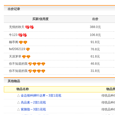
出价记录
买家/信用度
出价
无情的秋天
388.0元
牛123
106.8元
楠亭阁
91.8元
fwf2082119
76.8元
天涯茅草
61.8元
你不知道的我
46.8元
你不知道的我
31.8元
其他物品
物品名称
物品类
△
金边矮种婵叶达摩～3苗1花苞
传统品种/
△
高品素～2苗1花苞
传统品种/
△
紫胭脂～3苗1花苞
传统品种/