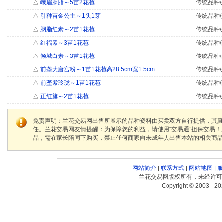
△
峨眉胭脂～5苗2花苞
传统品种/
△
引种苗金公主～1头1芽
传统品种/
△
胭脂红素～2苗1花苞
传统品种/
△
红福素～3苗1花苞
传统品种/
△
倾城白素～3苗1花苞
传统品种/
△
前垄大唐宫粉～1苗1花苞高28.5cm宽1.5cm
传统品种/
△
前垄紫玲珑～1苗1花苞
传统品种/
△
正红旗～2苗1花苞
传统品种/
免责声明：兰花交易网出售所展示的品种资料由买卖双方自行提供，其
任。兰花交易网友情提醒：为保障您的利益，请使用“交易通”担保交易
品，需在家长陪同下购买，禁止任何商家向未成年人出售本站的相关商
网站简介
|
联系方式
|
网站地图
|
兰花交易网版权所有，未经许可
Copyright © 2003 - 20