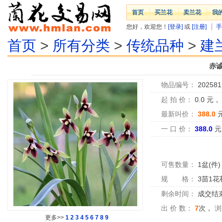
首页
买兰花
卖兰花
我
您好，欢迎您！
[登录]
或
[注册]
手
首页
>
所有分类
>
传统品种
>
建
赤诚
物品编号：
202581
起 拍 价：
0.0
元
最新叫价：
388.0
一 口 价：
388.0
元
可售数量：
1盆(件)
规 格：
3苗1花
剩余时间：
成交结
出 价 数：
7
次，
浏
更多>>
1
2
3
4
5
6
7
8
9