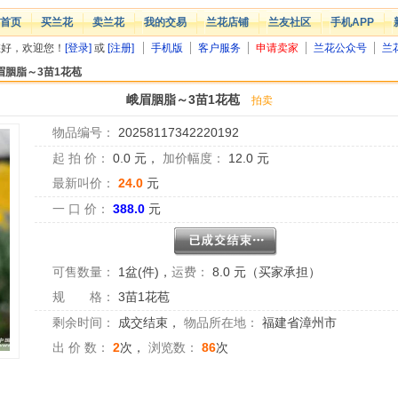
首页
买兰花
卖兰花
我的交易
兰花店铺
兰友社区
手机APP
您好，欢迎您！
[登录]
或
[注册]
手机版
客户服务
申请卖家
兰花公众号
兰
眉胭脂～3苗1花苞
峨眉胭脂～3苗1花苞
拍卖
物品编号：
20258117342220192
起 拍 价：
0.0
元，
加价幅度：
12.0
元
最新叫价：
24.0
元
一 口 价：
388.0
元
可售数量：
1盆(件)
，
运费：
8.0 元（买家承担）
规 格：
3苗1花苞
剩余时间：
成交结束
，
物品所在地：
福建省漳州市
出 价 数：
2
次，
浏览数：
86
次