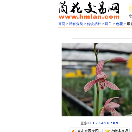
首页
>
所有分类
>
传统品种
>
建兰
>
色花
>
峨
更多>>
1
2
3
4
5
6
7
8
9