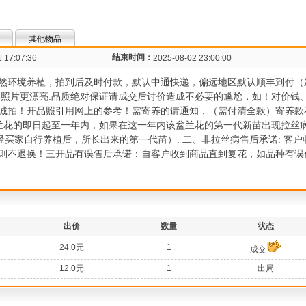
其他物品
结束时间：
 17:07:36
2025-08-02 23:00:00
然环境养植，拍到后及时付款，默认中通快递，偏远地区默认顺丰到付（
比照片更漂亮.品质绝对保证请成交后讨价造成不必要的尴尬，如！对价钱
诚拍！开品照引用网上的参考！需寄养的请通知，（需付清全款）寄养款
兰花的即日起至一年内，如果在这一年内该盆兰花的第一代新苗出现拉丝
经买家自行养植后，所长出来的第一代苗）. 二、非拉丝病售后承诺: 客
则不退换！三开品有误售后承诺：自客户收到商品直到复花，如品种有误
出价
数量
状态
24.0元
1
成交
12.0元
1
出局