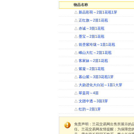
物品名称
△
新品彩荷～2苗1花苞1芽
△
正红旗～2苗1花苞
△
赤诚～3苗1花苞
△
墨宝～2苗1花苞
△
前垄紫玲珑～1苗1花苞
△
峨山大红～2苗1花苞
△
客家妹～2苗1花苞
△
紫凝～2苗1花苞
△
暮山紫～3苗3花苞1芽
△
大勋进化大白冠～1苗1大芽
△
翠盖荷～4苗
△
文团中透～3苗3芽
△
红韵～2苗1芽
免责声明：兰花交易网出售所展示的
任。兰花交易网友情提醒：为保障您