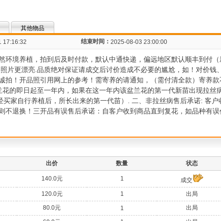
其他物品
结束时间：
 17:16:32
2025-08-03 23:00:00
然环境养植，拍到后及时付款，默认中通快递，偏远地区默认顺丰到付（
比照片更漂亮.品质绝对保证请成交后讨价造成不必要的尴尬，如！对价钱
诚拍！开品照引用网上的参考！需寄养的请通知，（需付清全款）寄养款
兰花的即日起至一年内，如果在这一年内该盆兰花的第一代新苗出现拉丝
经买家自行养植后，所长出来的第一代苗）. 二、非拉丝病售后承诺: 客
则不退换！三开品有误售后承诺：自客户收到商品直到复花，如品种有误
出价
数量
状态
140.0元
1
成交
120.0元
1
出局
80.0元
出局
1