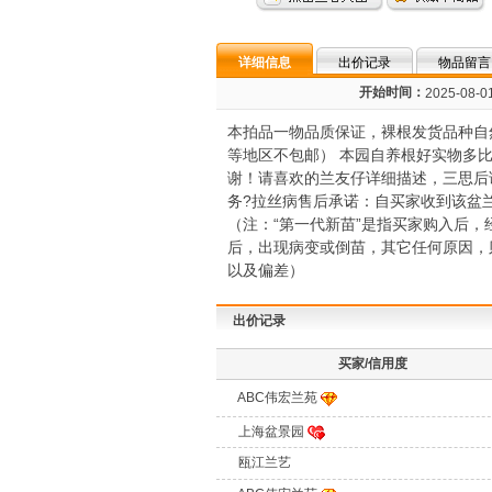
详细信息
出价记录
物品留言
开始时间：
2025-08-01
本拍品一物品质保证，裸根发货品种自
等地区不包邮） 本园自养根好实物多
谢！请喜欢的兰友仔详细描述，三思后
务?拉丝病售后承诺：自买家收到该盆
（注：“第一代新苗”是指买家购入后，
后，出现病变或倒苗，其它任何原因，
以及偏差）
出价记录
买家/信用度
ABC伟宏兰苑
上海盆景园
瓯江兰艺