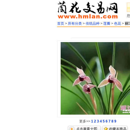
首页
>
所有分类
>
传统品种
>
莲瓣
>
色花
>
丽
更多>>
1
2
3
4
5
6
7
8
9