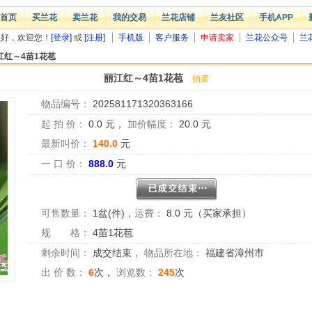
首页
买兰花
卖兰花
我的交易
兰花店铺
兰友社区
手机APP
您好，欢迎您！
[登录]
或
[注册]
手机版
客户服务
申请卖家
兰花公众号
兰
江红～4苗1花苞
丽江红～4苗1花苞
拍卖
物品编号：
202581171320363166
起 拍 价：
0.0
元，
加价幅度：
20.0
元
最新叫价：
140.0
元
一 口 价：
888.0
元
可售数量：
1盆(件)
，
运费：
8.0 元（买家承担）
规 格：
4苗1花苞
剩余时间：
成交结束
，
物品所在地：
福建省漳州市
出 价 数：
6
次，
浏览数：
245
次