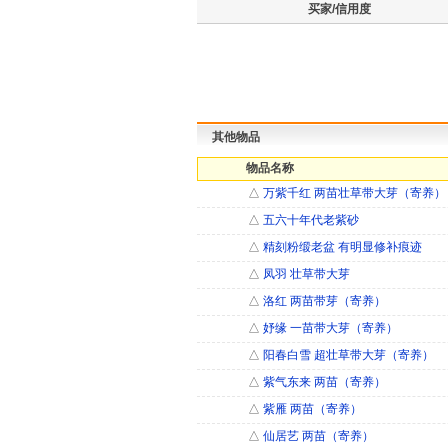
买家/信用度
其他物品
物品名称
△
万紫千红 两苗壮草带大芽（寄养）
△
五六十年代老紫砂
△
精刻粉缎老盆 有明显修补痕迹
△
凤羽 壮草带大芽
△
洛红 两苗带芽（寄养）
△
妤缘 一苗带大芽（寄养）
△
阳春白雪 超壮草带大芽（寄养）
△
紫气东来 两苗（寄养）
△
紫雁 两苗（寄养）
△
仙居艺 两苗（寄养）