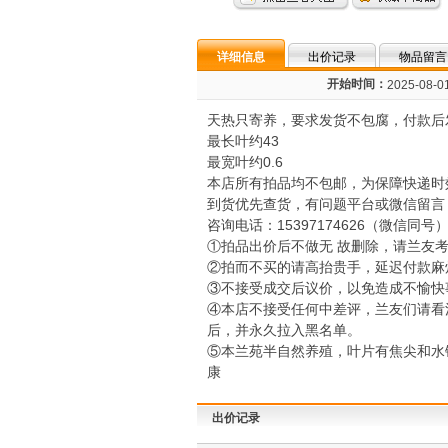
详细信息
出价记录
物品留言
开始时间：
2025-08-01
天热只寄养，要求发货不包腐，付款后发
最长叶约43
最宽叶约0.6
本店所有拍品均不包邮，为保障快递时
到货优先查货，有问题平台或微信留言
咨询电话：15397174626（微信同号
①拍品出价后不做无 故删除，请兰友
②拍而不买的请高抬贵手，延迟付款麻
③不接受成交后议价，以免造成不愉快
④本店不接受任何中差评，兰友们请看
后，并永久拉入黑名单。
⑤本兰苑半自然养殖，叶片有焦尖和水
康
出价记录