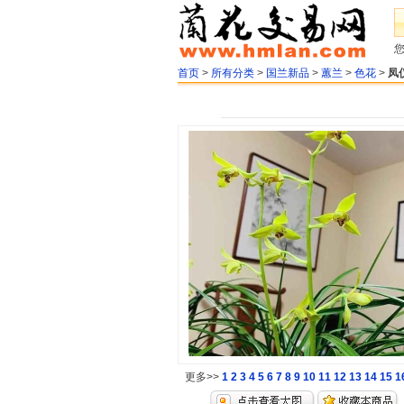
首页
>
所有分类
>
国兰新品
>
蕙兰
>
色花
>
凤
更多>>
1
2
3
4
5
6
7
8
9
10
11
12
13
14
15
1