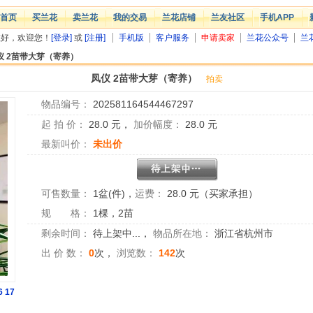
首页
买兰花
卖兰花
我的交易
兰花店铺
兰友社区
手机APP
您好，欢迎您！
[登录]
或
[注册]
手机版
客户服务
申请卖家
兰花公众号
兰
仪 2苗带大芽（寄养）
凤仪 2苗带大芽（寄养）
拍卖
物品编号：
202581164544467297
起 拍 价：
28.0
元，
加价幅度：
28.0
元
最新叫价：
未出价
可售数量：
1盆(件)
，
运费：
28.0 元（买家承担）
规 格：
1棵，2苗
剩余时间：
待上架中...
，
物品所在地：
浙江省杭州市
出 价 数：
0
次，
浏览数：
142
次
6
17