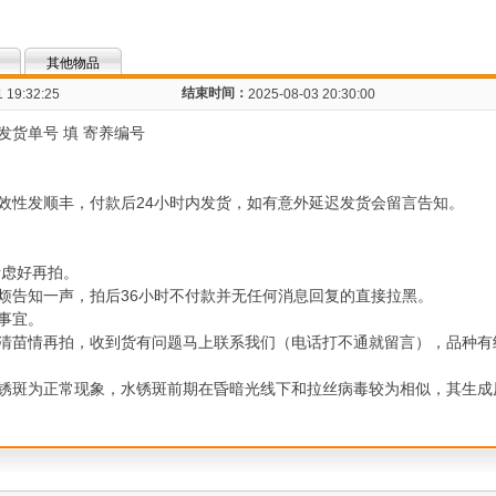
其他物品
结束时间：
 19:32:25
2025-08-03 20:30:00
货单号 填 寄养编号
效性发顺丰，付款后24小时内发货，如有意外延迟发货会留言告知。
）
考虑好再拍。
烦告知一声，拍后36小时不付款并无任何消息回复的直接拉黑。
事宜。
清苗情再拍，收到货有问题马上联系我们（电话打不通就留言），品种有
锈斑为正常现象，水锈斑前期在昏暗光线下和拉丝病毒较为相似，其生成