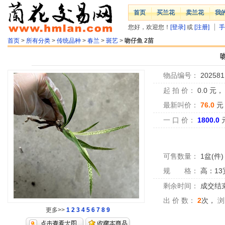
首页
买兰花
卖兰花
我
您好，欢迎您！
[登录]
或
[注册]
手
首页
>
所有分类
>
传统品种
>
春兰
>
斑艺
>
吻仔鱼 2苗
物品编号：
202581
起 拍 价：
0.0
元
最新叫价：
76.0
元
一 口 价：
1800.0
可售数量：
1盆(件)
规 格：
高：13
剩余时间：
成交结
出 价 数：
2
次，
浏
更多>>
1
2
3
4
5
6
7
8
9