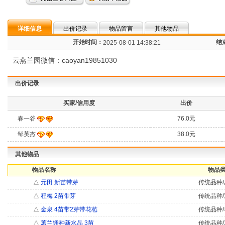
详细信息
出价记录
物品留言
其他物品
开始时间：
结
2025-08-01 14:38:21
云燕兰园微信：caoyan19851030
出价记录
买家/信用度
出价
春一谷
76.0元
邹英杰
38.0元
其他物品
物品名称
物品类
△
元田 新苗带芽
传统品种/
△
程梅 2苗带芽
传统品种/
△
金泉 4苗带2芽带花苞
传统品种/
△
蕙兰矮种新水晶 3苗
传统品种/