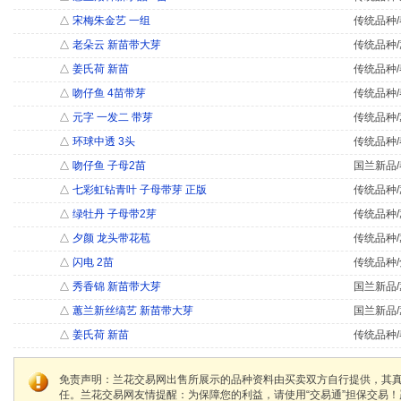
△
宋梅朱金艺 一组
传统品种/
△
老朵云 新苗带大芽
传统品种/
△
姜氏荷 新苗
传统品种/
△
吻仔鱼 4苗带芽
传统品种/
△
元字 一发二 带芽
传统品种/
△
环球中透 3头
传统品种/
△
吻仔鱼 子母2苗
国兰新品/
△
七彩虹钻青叶 子母带芽 正版
传统品种/
△
绿牡丹 子母带2芽
传统品种/
△
夕颜 龙头带花苞
传统品种/
△
闪电 2苗
传统品种/
△
秀香锦 新苗带大芽
国兰新品/
△
蕙兰新丝缟艺 新苗带大芽
国兰新品/
△
姜氏荷 新苗
传统品种/
免责声明：兰花交易网出售所展示的品种资料由买卖双方自行提供，其
任。兰花交易网友情提醒：为保障您的利益，请使用“交易通”担保交易