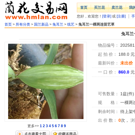
首页
买兰花
卖兰花
我
您好，欢迎您！
[登录]
或
[注册]
手
首页
>
所有分类
>
国兰新品
>
兔耳兰
>
线艺
>
兔耳兰一棵两连苗艺草
兔耳兰
物品编号：
202581
起 拍 价：
188.0
最新叫价：
未出价
一 口 价：
860.0
元
可售数量：
1盆(件)
规 格：
一棵两
剩余时间：
待上架中.
出 价 数：
0
次，
浏
更多>>
1
2
3
4
5
6
7
8
9