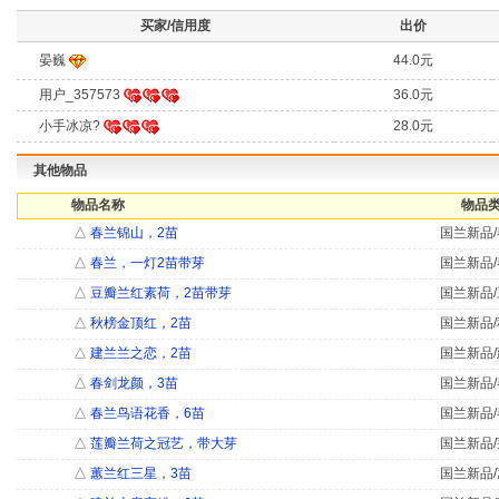
买家/信用度
出价
晏巍
44.0元
用户_357573
36.0元
小手冰凉?
28.0元
其他物品
物品名称
物品类
△
春兰锦山，2苗
国兰新品/
△
春兰，一灯2苗带芽
国兰新品/
△
豆瓣兰红素荷，2苗带芽
国兰新品/
△
秋榜金顶红，2苗
国兰新品/
△
建兰兰之恋，2苗
国兰新品/
△
春剑龙颜，3苗
国兰新品/
△
春兰鸟语花香，6苗
国兰新品/
△
莲瓣兰荷之冠艺，带大芽
国兰新品/
△
蕙兰红三星，3苗
国兰新品/