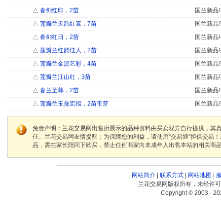
△
春剑红印，2苗
国兰新品/
△
莲瓣兰天韵红素，7苗
国兰新品/
△
春剑红日，2苗
国兰新品/
△
莲瓣兰红韵佳人，2苗
国兰新品/
△
莲瓣兰金源艺彩，4苗
国兰新品/
△
莲瓣兰江山红，3苗
国兰新品/
△
春兰至尊，2苗
国兰新品/
△
莲瓣兰玉鼎宏福，2苗带芽
国兰新品/
免责声明：兰花交易网出售所展示的品种资料由买卖双方自行提供，其
任。兰花交易网友情提醒：为保障您的利益，请使用“交易通”担保交易
品，需在家长陪同下购买，禁止任何商家向未成年人出售本站的相关商
网站简介
|
联系方式
|
网站地图
|
兰花交易网版权所有，未经许可
Copyright © 2003 - 20