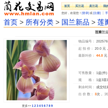
首页
买兰花
卖兰花
我
您好，欢迎您！
[登录]
或
[注册]
手
首页
>
所有分类
>
国兰新品
>
莲
莲瓣兰云
物品编号：
202576
起 拍 价：
20.0
元
最新叫价：
44.0
元
可售数量：
1盆(件)
规 格：
1盆3苗
剩余时间：
成交结
出 价 数：
3
次，
浏
更多>>
1
2
3
4
5
6
7
8
9