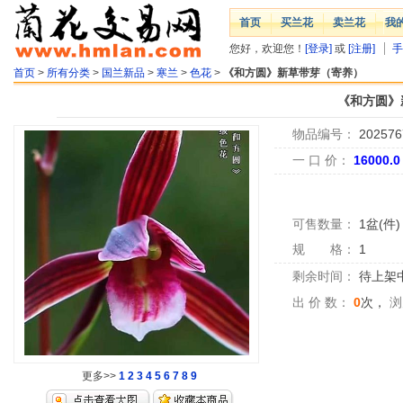
首页
买兰花
卖兰花
我
您好，欢迎您！
[登录]
或
[注册]
手
首页
>
所有分类
>
国兰新品
>
寒兰
>
色花
>
《和方圆》新草带芽（寄养）
《和方圆》
物品编号：
202576
一 口 价：
16000.
可售数量：
1盆(件)
规 格：
1
剩余时间：
待上架中.
出 价 数：
0
次，
浏
更多>>
1
2
3
4
5
6
7
8
9