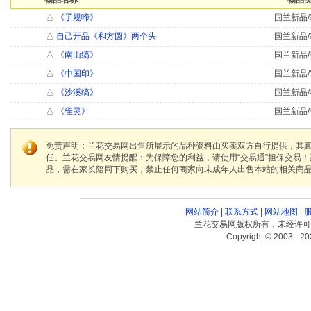
物品名称
物品类
△
《子规啼》
国兰新品/
△
自己开品《和方圆》两个头
国兰新品/
△
《南山缟》
国兰新品/
△
《中国印》
国兰新品/
△
《沙溪缟》
国兰新品/
△
《雀灵》
国兰新品/
免责声明：兰花交易网出售所展示的品种资料由买卖双方自行提供，其
任。兰花交易网友情提醒：为保障您的利益，请使用“交易通”担保交易
品，需在家长陪同下购买，禁止任何商家向未成年人出售本站的相关商
网站简介
|
联系方式
|
网站地图
|
兰花交易网版权所有，未经许可
Copyright © 2003 - 20