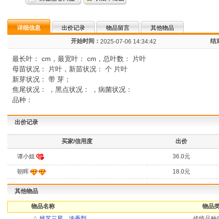
详细信息
出价记录
物品留言
其他物品
开始时间：
结
2025-07-06 14:34:42
最长叶： cm，最宽叶： cm，总叶数： 片叶
母苗状况： 片叶，新苗状况： 个 片叶
新芽状况： 带 芽；
焦尾状况： ，黑点状况： ，病菌状况：
品种：
出价记录
买家/信用度
出价
谭小姐
36.0元
朝晖
18.0元
其他物品
物品名称
物品类
△
线艺三星，浓香型
传统品种/