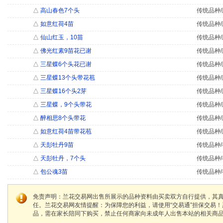
△
高山春色7个头
传统品种/
△
如意红荷4苗
传统品种/
△
仙山红玉，10苗
传统品种/
△
佛光红素9苗花已谢
传统品种/
△
三星蝶6个头花已谢
传统品种/
△
三星蝶13个头带花苞
传统品种/
△
三星蝶16个头2芽
传统品种/
△
三星蝶，9个头带花
传统品种/
△
醉相思8个头带花
传统品种/
△
如意红荷4苗带花苞
传统品种/
△
天彭牡丹9苗
传统品种/
△
天彭牡丹，7个头
传统品种/
△
包公魂3苗
传统品种/
免责声明：兰花交易网出售所展示的品种资料由买卖双方自行提供，其
任。兰花交易网友情提醒：为保障您的利益，请使用“交易通”担保交易
品，需在家长陪同下购买，禁止任何商家向未成年人出售本站的相关商