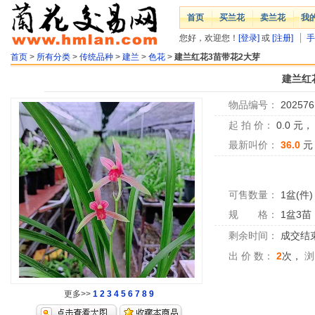
首页
买兰花
卖兰花
我
您好，欢迎您！
[登录]
或
[注册]
手
首页
>
所有分类
>
传统品种
>
建兰
>
色花
>
建兰红花3苗带花2大芽
建兰红
物品编号：
202576
起 拍 价：
0.0
元
最新叫价：
36.0
元
可售数量：
1盆(件)
规 格：
1盆3苗
剩余时间：
成交结
出 价 数：
2
次，
浏
更多>>
1
2
3
4
5
6
7
8
9