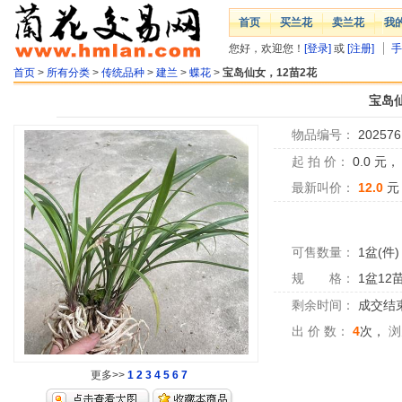
首页
买兰花
卖兰花
我
您好，欢迎您！
[登录]
或
[注册]
手
首页
>
所有分类
>
传统品种
>
建兰
>
蝶花
>
宝岛仙女，12苗2花
宝岛仙
物品编号：
202576
起 拍 价：
0.0
元
最新叫价：
12.0
元
可售数量：
1盆(件)
规 格：
1盆12
剩余时间：
成交结
出 价 数：
4
次，
浏
更多>>
1
2
3
4
5
6
7