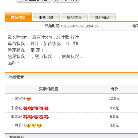
详细信息
出价记录
物品留言
其他物品
开始时间：
结
2025-07-06 13:04:29
最长叶:cm，最宽叶:cm，总叶数:片叶
母苗状况： 片叶，新苗状况： 个 片叶
新芽状况： 带 芽；
焦尾状况： ，黑点状况： ，病菌状况：
品种：
出价记录
买家/信用度
出价
兰謦室雅
12.0元
宋席城
9.0元
宋席城
6.0元
一树看花
3.0元
其他物品