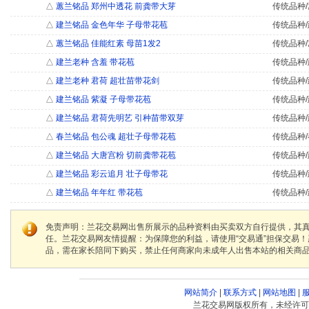
△
蕙兰铭品 郑州中透花 前龚带大芽
传统品种/
△
建兰铭品 金色年华 子母带花苞
传统品种/
△
蕙兰铭品 佳能红素 母苗1发2
传统品种/
△
建兰老种 含羞 带花苞
传统品种/
△
建兰老种 君荷 超壮苗带花剑
传统品种/
△
建兰铭品 紫凝 子母带花苞
传统品种/
△
建兰铭品 君荷先明艺 引种苗带双芽
传统品种/
△
春兰铭品 包公魂 超壮子母带花苞
传统品种/
△
建兰铭品 大唐宫粉 切前龚带花苞
传统品种/
△
建兰铭品 彩云追月 壮子母带花
传统品种/
△
建兰铭品 年年红 带花苞
传统品种/
免责声明：兰花交易网出售所展示的品种资料由买卖双方自行提供，其
任。兰花交易网友情提醒：为保障您的利益，请使用“交易通”担保交易
品，需在家长陪同下购买，禁止任何商家向未成年人出售本站的相关商
网站简介
|
联系方式
|
网站地图
|
兰花交易网版权所有，未经许可