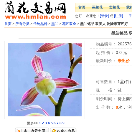
首页
买兰花
卖兰花
我
您好，欢迎您！
[登录]
或
[注册]
手
首页
>
所有分类
>
传统品种
>
墨兰
>
花艺双全
>
墨兰铭品 双美人 乾隆带芽艺好
墨兰铭品 
物品编号：
202576
起 拍 价：
0.0
元
最新叫价：
未出价
可售数量：
1盆(件)
规 格：
盆
剩余时间：
待上架中.
出 价 数：
0
次，
浏
更多>>
1
2
3
4
5
6
7
8
9