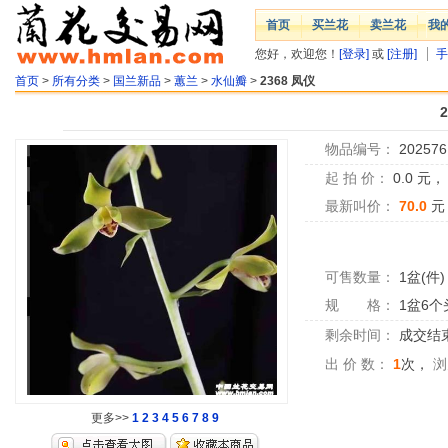
首页
买兰花
卖兰花
我
您好，欢迎您！
[登录]
或
[注册]
手
首页
>
所有分类
>
国兰新品
>
蕙兰
>
水仙瓣
>
2368 凤仪
物品编号：
202576
起 拍 价：
0.0
元
最新叫价：
70.0
元
可售数量：
1盆(件)
规 格：
1盆6个
剩余时间：
成交结
出 价 数：
1
次，
浏
更多>>
1
2
3
4
5
6
7
8
9