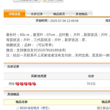
详细信息
出价记录
物品留言
其他物品
开始时间：
结
2025-07-06 12:49:06
最长叶：50c m，最宽叶：07cm，总叶数： 片叶，新苗状况：片叶
母苗状况：片叶，三代苗状况：片叶，新芽状况：芽。
病菌状况 ：品种：（可以寄养）
微信：支持微信支付15157816189永利
注：拍后一天联系不上买家或者没有支付的，关闭交易。恶意的一律
出价记录
买家/信用度
出价
周锐
70.0元
其他物品
物品名称
物品类
△
6019 绿谷明月（带艺）
国兰新品/