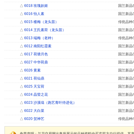
△
6018 玫瑰妖姬
国兰新品/
△
6016 怡人素
国兰新品/
△
6015 楼梅（龙头苗）
传统品种/
△
6014 王氏素荷（龙头苗）
国兰新品/
△
6013 端梅（老种）
传统品种/
△
6012 南阳红霞素
国兰新品/
△
6017 荷塘月色
国兰新品/
△
6027 中华荷鼎
国兰新品/
△
6026 黄素
国兰新品/
△
6021 荷仙鼎
国兰新品/
△
6025 天宝荷
国兰新品/
△
6024 晶莹之花
国兰新品/
△
6023 沙溪缟（跑艺青叶待进化）
国兰新品/
△
6022 大白菜
国兰新品/
△
6020 贺神艺
传统品种/
免责声明：兰花交易网出售所展示的品种资料由买卖双方自行提供，其