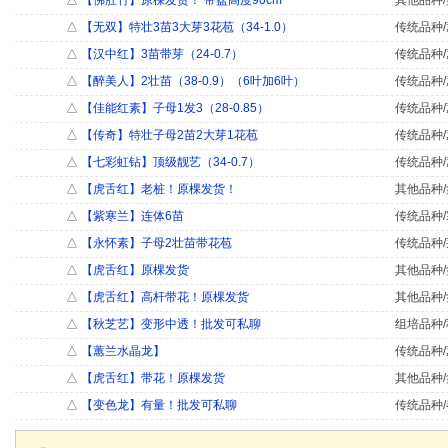
△
【佛肚竹】原棵发货！ 带盆高度90cm
其他品种/
△
【无双】特壮3苗3大芽3花苞（34-1.0）
传统品种/
△
【汉中红】3苗带芽（24-0.7）
传统品种/
△
【醉美人】2壮苗（38-0.9）（6叶加6叶）
传统品种/
△
【佳能红素】子母1发3（28-0.85）
传统品种/
△
【传奇】特壮子母2苗2大芽1花苞
传统品种/
△
【七彩虹钻】顶级靓艺（34-0.7）
传统品种/
△
【虎舌红】老桩！原棵发货！
其他品种/
△
【紫寒兰】连体6苗
传统品种/
△
【永怀素】子母2壮苗带花苞
传统品种/
△
【虎舌红】原棵发货
其他品种/
△
【虎舌红】高杆带花！原棵发货
其他品种/
△
【秋芝艺】变形中透！批发可私聊
组培品种/
△
【蕙兰水晶龙】
传统品种/
△
【虎舌红】带花！原棵发货
其他品种/
△
【变色龙】有量！批发可私聊
传统品种/