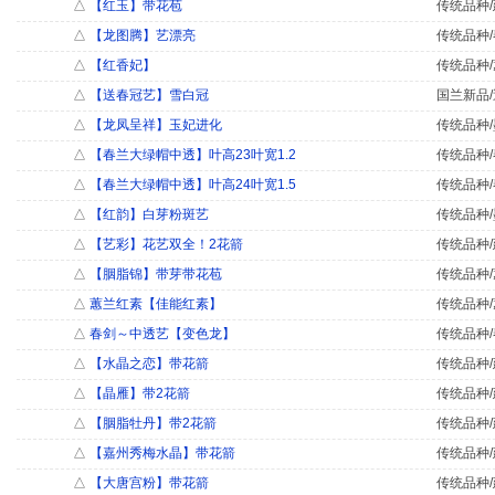
△
【红玉】带花苞
传统品种/
△
【龙图腾】艺漂亮
传统品种/
△
【红香妃】
传统品种/
△
【送春冠艺】雪白冠
国兰新品/
△
【龙凤呈祥】玉妃进化
传统品种/
△
【春兰大绿帽中透】叶高23叶宽1.2
传统品种/
△
【春兰大绿帽中透】叶高24叶宽1.5
传统品种/
△
【红韵】白芽粉斑艺
传统品种/
△
【艺彩】花艺双全！2花箭
传统品种/
△
【胭脂锦】带芽带花苞
传统品种/
△
蕙兰红素【佳能红素】
传统品种/
△
春剑～中透艺【变色龙】
传统品种/
△
【水晶之恋】带花箭
传统品种/
△
【晶雁】带2花箭
传统品种/
△
【胭脂牡丹】带2花箭
传统品种/
△
【嘉州秀梅水晶】带花箭
传统品种/
△
【大唐宫粉】带花箭
传统品种/