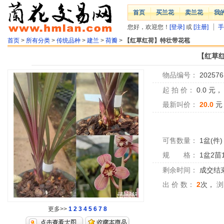
首页
买兰花
卖兰花
我
您好，欢迎您！
[登录]
或
[注册]
手
首页
>
所有分类
>
传统品种
>
建兰
>
荷瓣
>
【红草红荷】特壮带花苞
【红草
物品编号：
202576
起 拍 价：
0.0
元
最新叫价：
20.0
元
可售数量：
1盆(件)
规 格：
1盆2苗
剩余时间：
成交结
出 价 数：
2
次，
浏
更多>>
1
2
3
4
5
6
7
8