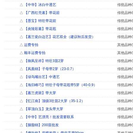
△
【中华】冰白中透艺
传统品种/
△
【广西红壳素】带花箭
传统品种/
△
【墨宝】特壮带花箭
传统品种/
△
【炎陵彩素】带花苞
传统品种/
△
【蕙兰瓷白边艺】花艺双全（建议秋后发货）
传统品种/
△
运费专拍
其他品种/
△
顺丰运费专拍
其他品种/
△
【御凤呈祥】特壮3苗2芽
传统品种/
△
【凤凰锦】子母带2芽（23-0.7）
传统品种/
△
【绿鸟嘴出艺】中透艺
传统品种/
△
【海归峰巧】特壮子母带花苞带5芽（40-0.9）
传统品种/
△
【蕙兰虎斑】带大芽
传统品种/
△
【忆江南】顶级3壮苗2大芽（35-1.2）
传统品种/
△
【翠顶白玉】龙头带大芽
传统品种/
△
【中华】艺漂亮！批发需要联系
传统品种/
△
【胭脂锦】200苗批发
传统品种/