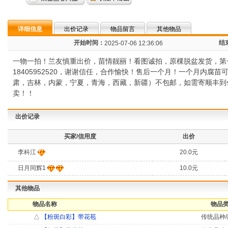
详细信息
出价记录
物品留言
其他物品
开始时间：
结
2025-07-06 12:36:06
一物一拍！兰友慎重出价，苗情靓丽！看图诚拍，原棵脱盆发货，第
18405952520，谢谢信任，合作愉快！售后一个月！一个月内
肃，吉林，内蒙，宁夏，青海，西藏，新疆）不包邮，如需寄顺丰到
卖！！
出价记录
买家/信用度
出价
李科江
20.0元
日月同辉1
10.0元
其他物品
物品名称
物品类
△
【粉斑白彩】带花苞
传统品种/