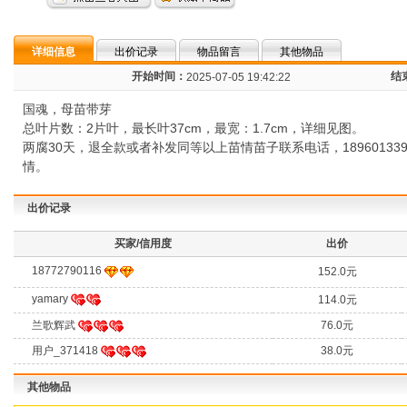
详细信息
出价记录
物品留言
其他物品
开始时间：
结
2025-07-05 19:42:22
国魂，母苗带芽
总叶片数：2片叶，最长叶37cm，最宽：1.7cm，详细见图。
两腐30天，退全款或者补发同等以上苗情苗子联系电话，189601
情。
出价记录
买家/信用度
出价
18772790116
152.0元
yamary
114.0元
兰歌辉武
76.0元
用户_371418
38.0元
其他物品