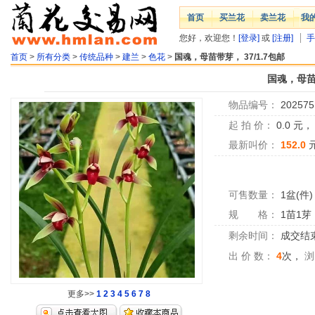
首页
买兰花
卖兰花
我
您好，欢迎您！
[登录]
或
[注册]
手
首页
>
所有分类
>
传统品种
>
建兰
>
色花
>
国魂，母苗带芽， 37/1.7包邮
国魂，母苗带
物品编号：
202575
起 拍 价：
0.0
元
最新叫价：
152.0
可售数量：
1盆(件)
规 格：
1苗1芽
剩余时间：
成交结
出 价 数：
4
次，
浏
更多>>
1
2
3
4
5
6
7
8