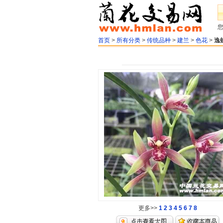
首页
>
所有分类
>
传统品种
>
建兰
>
色花
>
逸
更多>>
1
2
3
4
5
6
7
8