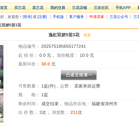
首页
买兰花
卖兰花
我的交易
兰花店铺
兰友社区
手机APP
您好，欢迎您！
[登录]
或
[注册]
手机版
客户服务
申请卖家
兰花公众号
兰
虹双娇5苗3花
逸虹双娇5苗3花
拍卖
物品编号：
202575185655177241
起 拍 价：
0.0
元，
加价幅度：
10.0
元
最新叫价：
30.0
元
可售数量：
1盆(件)
，
运费：
卖家承担运费
规 格：
1盆
剩余时间：
成交结束
，
物品所在地：
福建省漳州市
出 价 数：
3
次，
浏览数：
211
次