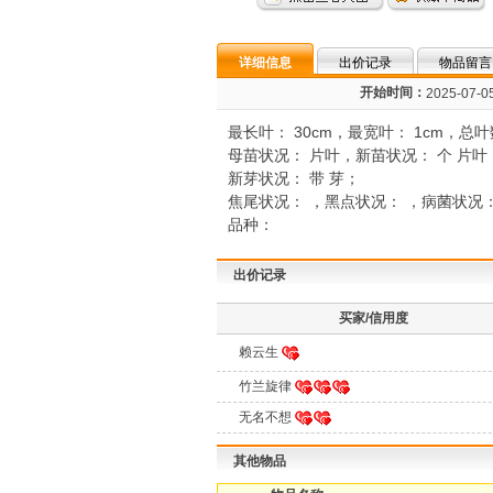
详细信息
出价记录
物品留言
开始时间：
2025-07-05
最长叶： 30cm，最宽叶： 1cm，总叶
母苗状况： 片叶，新苗状况： 个 片叶
新芽状况： 带 芽；
焦尾状况： ，黑点状况： ，病菌状况
品种：
出价记录
买家/信用度
赖云生
竹兰旋律
无名不想
其他物品