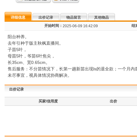
详细信息
出价记录
物品留言
其他物品
开始时间：
结
2025-06-09 16:42:09
阳台种养。
去年引种于版主秋枫直播间。
子苗5叶，
母苗5叶，爷苗6叶焦尖，
长35cm、宽0.65cm。
售后服务：不分苗情况下，长第一趟新苗出现ls的退全款；一个月内
未尽事宜，视具体情况协商解决。
出价记录
买家/信用度
出价