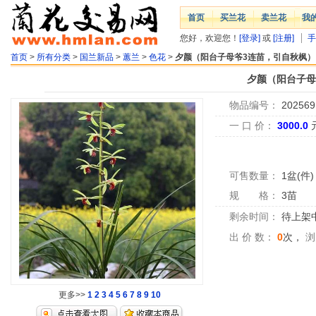
首页
买兰花
卖兰花
我
您好，欢迎您！
[登录]
或
[注册]
手
首页
>
所有分类
>
国兰新品
>
蕙兰
>
色花
>
夕颜（阳台子母爷3连苗，引自秋枫）
夕颜（阳台子母
物品编号：
202569
一 口 价：
3000.0
可售数量：
1盆(件)
规 格：
3苗
剩余时间：
待上架中.
出 价 数：
0
次，
浏
更多>>
1
2
3
4
5
6
7
8
9
10