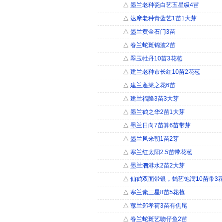
△
墨兰老种瓷白艺五星级4苗
△
达摩老种青蓝艺1苗1大芽
△
墨兰黄金石门3苗
△
春兰蛇斑锦波2苗
△
翠玉牡丹10苗3花苞
△
建兰老种市长红10苗2花苞
△
建兰蓬莱之花6苗
△
建兰福隆3苗3大芽
△
墨兰鹤之华2苗1大芽
△
墨兰日向7苗算6苗带芽
△
墨兰凤来朝1苗2芽
△
寒兰红太阳2.5苗带花苞
△
墨兰泗港水2苗2大芽
△
仙鹤双面带银，鹤艺饱满10苗带3
△
寒兰素三星8苗5花苞
△
蕙兰郑孝荷3苗有焦尾
△
春兰蛇斑艺吻仔鱼2苗