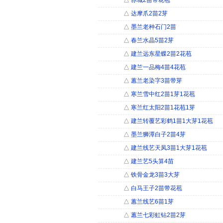
△
赤城2苗带花苞
△
达摩爪2苗2芽
△
墨兰老种石门2苗
△
春兰水晶5苗2芽
△
建兰远东星蝶2苗2花苞
△
建兰一品梅4苗4花苞
△
蕙兰老染字3苗带芽
△
寒兰雪中红2苗1芽1花苞
△
寒兰红太阳2苗1花苞1芽
△
建兰转覆艺彩鹤1苗1大芽1花苞
△
墨兰狮潭白子2苗4芽
△
建兰线艺天凤3苗1大芽1花苞
△
建兰艺5头算4苗
△
铁骨金龙3苗3大芽
△
白马王子2苗带花苞
△
蕙兰线艺6苗1芽
△
蕙兰七彩虹钻2苗2芽