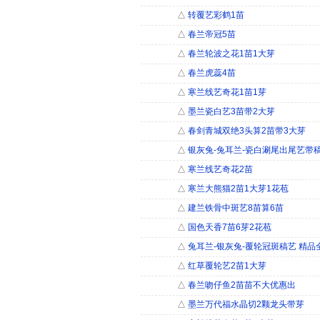
△
转覆艺彩鹤1苗
△
春兰帝冠5苗
△
春兰轮波之花1苗1大芽
△
春兰虎蕊4苗
△
寒兰线艺奇花1苗1芽
△
墨兰瓷白艺3苗带2大芽
△
春剑青城双绝3头算2苗带3大芽
△
银灰兔-兔耳兰-瓷白涮尾出尾艺带
△
寒兰线艺奇花2苗
△
寒兰大熊猫2苗1大芽1花苞
△
建兰铁骨中斑艺8苗算6苗
△
国色天香7苗6芽2花苞
△
兔耳兰-银灰兔-覆轮冠斑稿艺 精品
△
红草覆轮艺2苗1大芽
△
春兰吻仔鱼2苗苗不大优惠出
△
墨兰万代福水晶切2颗龙头带芽