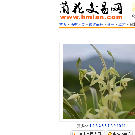
首页
>
所有分类
>
传统品种
>
建兰
>
线艺
>
卧
更多>>
1
2
3
4
5
6
7
8
9
10
11