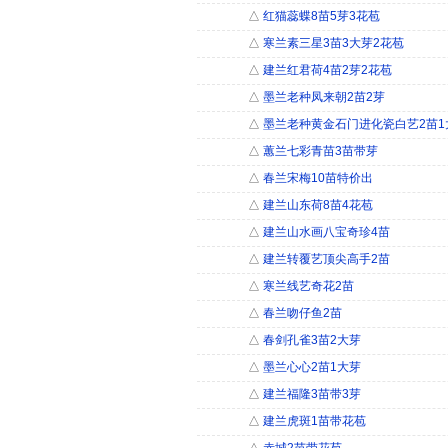
△
红猫蕊蝶8苗5芽3花苞
△
寒兰素三星3苗3大芽2花苞
△
建兰红君荷4苗2芽2花苞
△
墨兰老种凤来朝2苗2芽
△
墨兰老种黄金石门进化瓷白艺2苗1
△
蕙兰七彩青苗3苗带芽
△
春兰宋梅10苗特价出
△
建兰山东荷8苗4花苞
△
建兰山水画八宝奇珍4苗
△
建兰转覆艺顶尖高手2苗
△
寒兰线艺奇花2苗
△
春兰吻仔鱼2苗
△
春剑孔雀3苗2大芽
△
墨兰心心2苗1大芽
△
建兰福隆3苗带3芽
△
建兰虎斑1苗带花苞