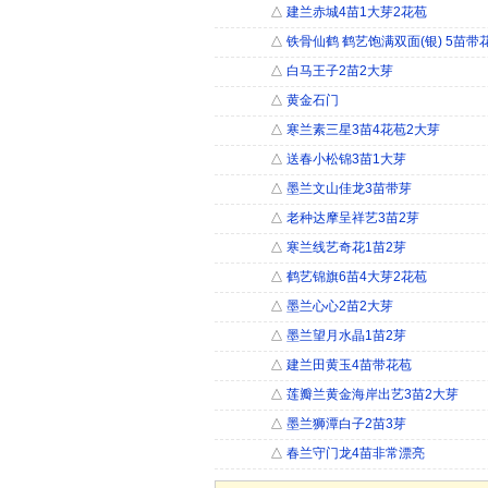
△
建兰赤城4苗1大芽2花苞
△
铁骨仙鹤 鹤艺饱满双面(银) 5苗带
△
白马王子2苗2大芽
△
黄金石门
△
寒兰素三星3苗4花苞2大芽
△
送春小松锦3苗1大芽
△
墨兰文山佳龙3苗带芽
△
老种达摩呈祥艺3苗2芽
△
寒兰线艺奇花1苗2芽
△
鹤艺锦旗6苗4大芽2花苞
△
墨兰心心2苗2大芽
△
墨兰望月水晶1苗2芽
△
建兰田黄玉4苗带花苞
△
莲瓣兰黄金海岸出艺3苗2大芽
△
墨兰狮潭白子2苗3芽
△
春兰守门龙4苗非常漂亮