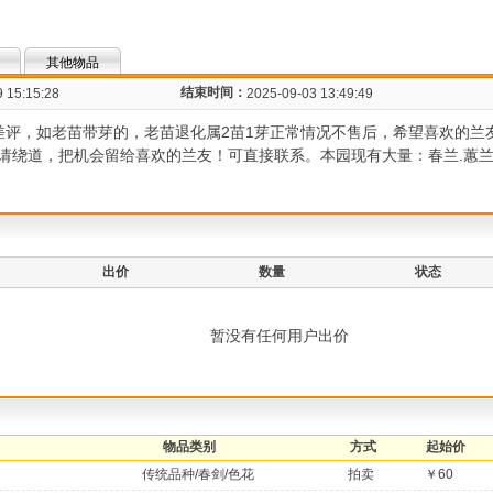
其他物品
结束时间：
 15:15:28
2025-09-03 13:49:49
差评，如老苗带芽的，老苗退化属2苗1芽正常情况不售后，希望喜欢的兰
请绕道，把机会留给喜欢的兰友！可直接联系。本园现有大量：春兰.蕙
出价
数量
状态
暂没有任何用户出价
物品类别
方式
起始价
传统品种/春剑/色花
拍卖
￥60