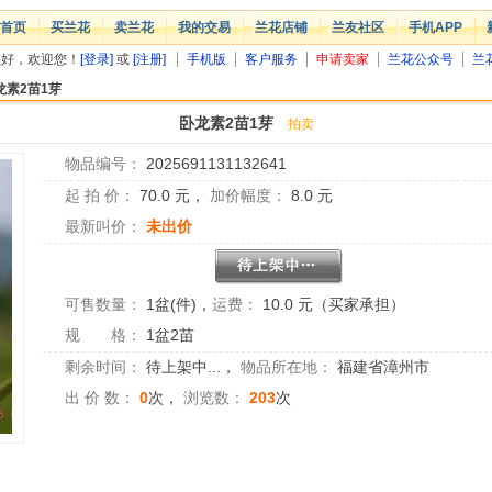
首页
买兰花
卖兰花
我的交易
兰花店铺
兰友社区
手机APP
您好，欢迎您！
[登录]
或
[注册]
手机版
客户服务
申请卖家
兰花公众号
兰
龙素2苗1芽
卧龙素2苗1芽
拍卖
物品编号：
2025691131132641
起 拍 价：
70.0
元，
加价幅度：
8.0
元
最新叫价：
未出价
可售数量：
1盆(件)
，
运费：
10.0 元（买家承担）
规 格：
1盆2苗
剩余时间：
待上架中...
，
物品所在地：
福建省漳州市
出 价 数：
0
次，
浏览数：
203
次