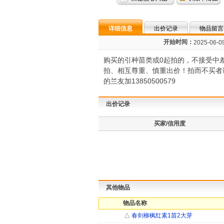
详细信息
出价记录
物品留言
开始时间：
2025-06-09
购买的引种苗类或0起拍的，不接受中
拍、相互尊重、慎重出价！拍而不买者
的兰友加13850500579
出价记录
买家/信用度
其他物品
物品名称
△
春剑柳枫红素1苗2大芽