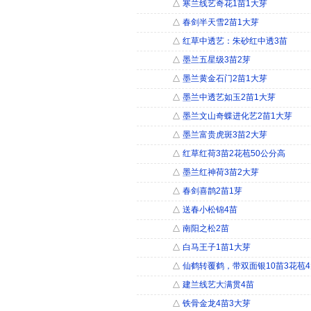
△
寒兰线艺奇花1苗1大芽
△
春剑半天雪2苗1大芽
△
红草中透艺：朱砂红中透3苗
△
墨兰五星级3苗2芽
△
墨兰黄金石门2苗1大芽
△
墨兰中透艺如玉2苗1大芽
△
墨兰文山奇蝶进化艺2苗1大芽
△
墨兰富贵虎斑3苗2大芽
△
红草红荷3苗2花苞50公分高
△
墨兰红神荷3苗2大芽
△
春剑喜鹊2苗1芽
△
送春小松锦4苗
△
南阳之松2苗
△
白马王子1苗1大芽
△
仙鹤转覆鹤，带双面银10苗3花苞
△
建兰线艺大满贯4苗
△
铁骨金龙4苗3大芽