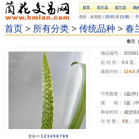
首页
买兰花
卖兰花
我
您好，欢迎您！
[登录]
或
[注册]
手
首页
>
所有分类
>
传统品种
>
春
春兰（
物品编号：
202561
起 拍 价：
0.0
元
最新叫价：
114.0
可售数量：
1盆(件)
规 格：
1盆（
剩余时间：
成交结
出 价 数：
3
次，
浏
更多>>
1
2
3
4
5
6
7
8
9