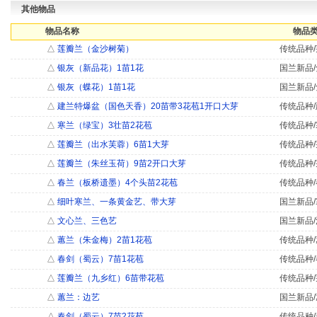
其他物品
物品名称
物品类
△
莲瓣兰（金沙树菊）
传统品种/
△
银灰（新品花）1苗1花
国兰新品/
△
银灰（蝶花）1苗1花
国兰新品/
△
建兰特爆盆（国色天香）20苗带3花苞1开口大芽
传统品种/
△
寒兰（绿宝）3壮苗2花苞
传统品种/
△
莲瓣兰（出水芙蓉）6苗1大芽
传统品种/
△
莲瓣兰（朱丝玉荷）9苗2开口大芽
传统品种/
△
春兰（板桥遗墨）4个头苗2花苞
传统品种/
△
细叶寒兰、一条黄金艺、带大芽
国兰新品/
△
文心兰、三色艺
国兰新品/
△
蕙兰（朱金梅）2苗1花苞
传统品种/
△
春剑（蜀云）7苗1花苞
传统品种/
△
莲瓣兰（九乡红）6苗带花苞
传统品种/
△
蕙兰：边艺
国兰新品/
△
春剑（蜀云）7苗2花苞
传统品种/