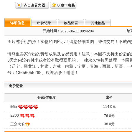
详细信息
出价记录
物品留言
其他物品
开始时间：
结
2025-06-11 09:46:04
图片纯手机拍摄！实物如图所示！请您仔细看图，诚信交易！不诚勿
请尊重卖家付出的劳动成果及交易费用！注意：本园不支持出价后的
3天之内没有付米或者没有取得联系的，一律永久性拉黑处理！本园
（辽宁，黑龙江，甘肃，吉林，内蒙，宁夏，青海，西藏，新疆，一律发
号：13656055268、欢迎洽谈！谢谢！
出价记录
买家/信用度
出价
槑槑
114.0元
E300
76.0元
王幺大爷
38.0元