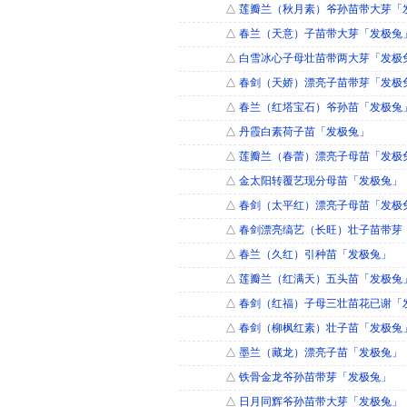
△
莲瓣兰（秋月素）爷孙苗带大芽「
△
春兰（天意）子苗带大芽「发极兔
△
白雪冰心子母壮苗带两大芽「发极
△
春剑（天娇）漂亮子苗带芽「发极
△
春兰（红塔宝石）爷孙苗「发极兔
△
丹霞白素荷子苗「发极兔」
△
莲瓣兰（春蕾）漂亮子母苗「发极
△
金太阳转覆艺现分母苗「发极兔」
△
春剑（太平红）漂亮子母苗「发极
△
春剑漂亮缟艺（长旺）壮子苗带芽
△
春兰（久红）引种苗「发极兔」
△
莲瓣兰（红满天）五头苗「发极兔
△
春剑（红福）子母三壮苗花已谢「
△
春剑（柳枫红素）壮子苗「发极兔
△
墨兰（藏龙）漂亮子苗「发极兔」
△
铁骨金龙爷孙苗带芽「发极兔」
△
日月同辉爷孙苗带大芽「发极兔」