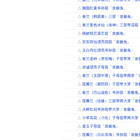
△
胭脂红素爷孙苗「发极兔」
△
春兰（鹤裳素）三苗「发极兔」
△
春兰复色水仙（洛神）三苗带花苞
△
桃娇线艺退艺苗「发极兔」
△
宜宾荷仙漂亮四苗「发极兔」
△
玉白丹红漂亮爷孙苗「发极兔」
△
春兰老种（养安梅）子苗带芽「发
△
赤诚漂亮子母苗「发极兔」
△
春兰（文团中透）子母苗带两芽「
△
莲瓣兰（紫熙荷）子苗带大芽「发
△
春兰（巴山溢彩）爷孙苗「发极兔
△
莲瓣兰（佳缘）三苗带两大芽「发
△
火树红冠爷孙苗带大芽「发极兔」
△
小草高花（小生）子母苗带两大芽
△
凝玉子母苗「发极兔」
△
莲瓣兰（日出东海）爷孙苗「发极