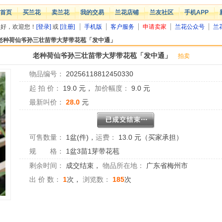
首页
买兰花
卖兰花
我的交易
兰花店铺
兰友社区
手机APP
您好，欢迎您！
[登录]
或
[注册]
手机版
客户服务
申请卖家
兰花公众号
兰
老种荷仙爷孙三壮苗带大芽带花苞「发中通」
老种荷仙爷孙三壮苗带大芽带花苞「发中通」
拍卖
物品编号：
20256118812450330
起 拍 价：
19.0
元，
加价幅度：
9.0
元
最新叫价：
28.0
元
可售数量：
1盆(件)
，
运费：
13.0 元（买家承担）
规 格：
1盆3苗1芽带花苞
剩余时间：
成交结束
，
物品所在地：
广东省梅州市
出 价 数：
1
次，
浏览数：
185
次