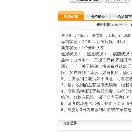
详细信息
出价记录
物品留言
开始时间：
2025-06-11
最长叶：43cm，最宽叶：1.8cm，总
母苗状况：2片叶，新苗状况：4片叶
新芽状况：1个开叶大芽
焦尾状况： ，黑点状况： ，病菌状况
品种：自养多年，只保证品种.不保证
黑）「「「关于快递：快递费默认25
险，客户收到兰花后，如有损坏，提供
2、兰友收到兰花后如不满意，可在签
3、客户收到的兰花健康无病毒，经栽
4、所售品种保证无拉丝病毒，自行分
赔付。分株有风险，保证期内买家自行
5、请考虑清楚再出价，拍而不买者请
6、成交后3日内未收到汇款或买家信息，将
出价记录