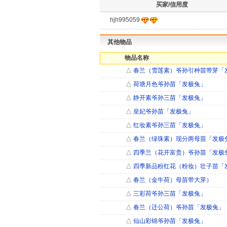
买家/信用度
hjh995059
其他物品
物品名称
△
春兰（雪莲素）爷孙引种苗带芽「
△
荷塘月色爷孙苗「发极兔」
△
静开素爷孙三苗「发极兔」
△
皇妃爷孙苗「发极兔」
△
红妆素爷孙三苗「发极兔」
△
春兰（绿珠素）现分两母苗「发极
△
四季兰（花开富贵）爷孙苗「发极
△
四季新品粉红花（粉妆）壮子苗「
△
春兰（金牛荷）母苗带大芽）
△
三彩荷爷孙三苗「发极兔」
△
春兰（迁公荷）爷孙苗「发极兔」
△
仙山彩锦爷孙苗「发极兔」