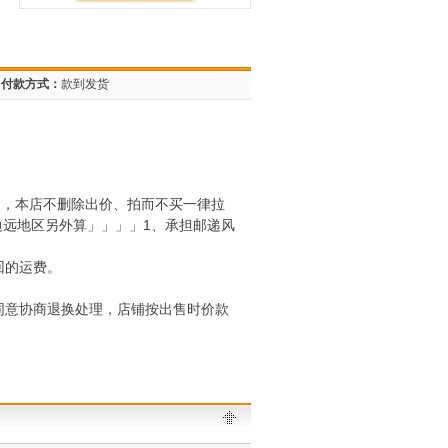
付款方式：
款到发货
拍，本店不删除出价、拍而不买一律拉
边远地区另外算」」」」1、承担邮递风
回的运费。
同意协商退换处理，店铺按出售时价款