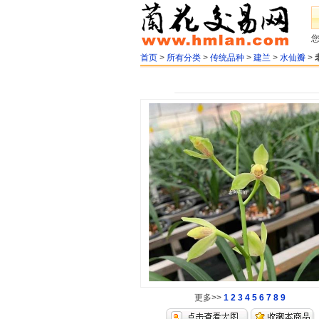
首页
>
所有分类
>
传统品种
>
建兰
>
水仙瓣
>
更多>>
1
2
3
4
5
6
7
8
9