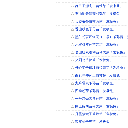
△
好日子漂亮三苗带芽「发中通」
△
燕山彩云漂亮爷孙苗「发极兔」
△
天姿爷孙苗带两芽「发极兔」
△
香山秋色子母苗「发极兔」
△
墨兰蛇斑艺红花（白扇）爷孙苗「
△
水蜜桃爷孙苗带芽「发极兔」
△
名山红素引种苗带大芽「发极兔」
△
火烈鸟爷孙苗「发极兔」
△
丹心荷子母壮苗带两芽「发极兔」
△
白孔雀爷孙三苗带芽「发极兔」
△
九峰雪素爷孙苗「发极兔」
△
四季粉荷爷孙苗「发极兔」
△
一号红壳素爷孙苗「发极兔」
△
白玉醉两苗带大芽「发极兔」
△
丹霞矮素子苗带芽「发极兔」
△
客家仙子三苗「发极兔」