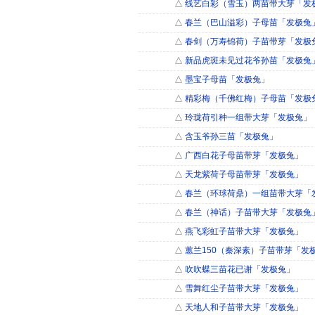
△
线艺白彩（雪玉）两苗带大芽「发
△
春兰（巴山溢彩）子母苗「发极兔
△
春剑（万寿锦荷）子苗带芽「发极
△
新品虎斑未见过花爷孙苗「发极兔
△
墨宝子母苗「发极兔」
△
精彩梅（千佛红梅）子母苗「发极
△
玲珑荷引种一组带大芽「发极兔」
△
含玉爷孙三苗「发极兔」
△
广西白花子母苗带芽「发极兔」
△
天龙紫荷子母苗带芽「发极兔」
△
春兰（环球荷鼎）一组苗带大芽「
△
春兰（神话）子苗带大芽「发极兔
△
燕飞彩虹子苗带大芽「发极兔」
△
蕙兰150（秦深素）子苗带芽「发
△
吹吹蝶三苗花已谢「发极兔」
△
雪舞红尘子苗带大芽「发极兔」
△
天地人和子苗带大芽「发极兔」