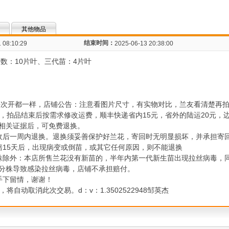
其他物品
结束时间：
 08:10:29
2025-06-13 20:38:00
叶数：10片叶、三代苗：4片叶
：
每次开都一样，店铺公告：注意看图片尺寸，有实物对比，兰友看清楚再
元，拍品结束后按需求修改运费，顺丰快递省内15元，省外的陆运20元，
相关证据后，可免费退换。
收后一周内退换。退换须妥善保护好兰花，寄回时无明显损坏，并承担寄
培15天后，出现病变或倒苗，或其它任何原因，则不能退换
株除外：本店所售兰花没有新苗的，半年内第一代新生苗出现拉丝病毒，
分株导致感染拉丝病毒，店铺不承担赔付。
手下留情，谢谢！
自动取消此次交易。d：v：1.3502522948邹英杰