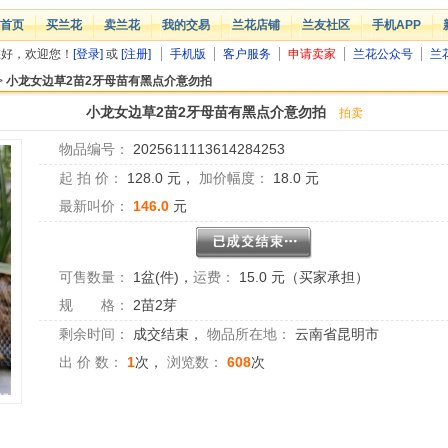
首页
买兰花
卖兰花
我的交易
兰花店铺
兰友社区
手机APP
您好，欢迎您！
[登录]
或
[注册]
手机版
客户服务
申请卖家
兰花公众号
兰
>
小龙女边草2苗2牙母苗有黑点介意勿拍
小龙女边草2苗2牙母苗有黑点介意勿拍
拍卖
物品编号：
2025611113614284253
起 拍 价：
128.0
元，
加价幅度：
18.0
元
最新叫价：
146.0
元
可售数量：
1盆(件)
，
运费：
15.0 元（买家承担）
规 格：
2苗2芽
剩余时间：
成交结束
，
物品所在地：
云南省昆明市
出 价 数：
1
次，
浏览数：
608
次