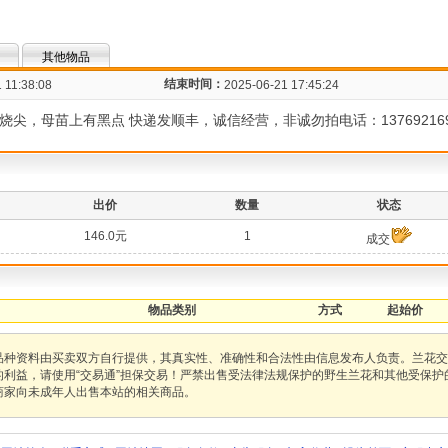
其他物品
结束时间：
 11:38:08
2025-06-21 17:45:24
 轻微烧尖，母苗上有黑点 快递发顺丰，诚信经营，非诚勿拍电话：13769216
出价
数量
状态
146.0元
1
成交
物品类别
方式
起始价
品种资料由买卖双方自行提供，其真实性、准确性和合法性由信息发布人负责。兰花交
的利益，请使用“交易通”担保交易！严禁出售受法律法规保护的野生兰花和其他受保
商家向未成年人出售本站的相关商品。