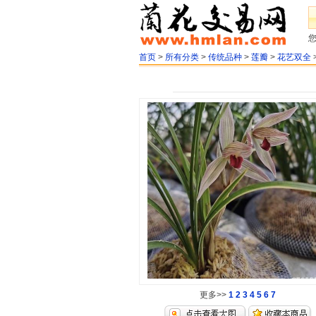
首页
>
所有分类
>
传统品种
>
莲瓣
>
花艺双全
更多>>
1
2
3
4
5
6
7