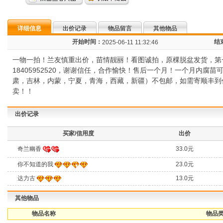
详细信息
出价记录
物品留言
其他物品
开始时间：
结
2025-06-11 11:32:46
一物一拍！兰友慎重出价，苗情靓丽！看图诚拍，原棵脱盆发货，第
18405952520，谢谢信任，合作愉快！售后一个月！一个月内
肃，吉林，内蒙，宁夏，青海，西藏，新疆）不包邮，如需寄顺丰到
卖！！
出价记录
买家/信用度
出价
奇兰幽香
33.0元
你不知道的我
23.0元
达力古
13.0元
其他物品
物品名称
物品类