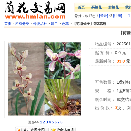
首页
买兰花
卖兰花
我
您好，欢迎您！
[登录]
或
[注册]
手
首页
>
所有分类
>
传统品种
>
建兰
>
色花
>
【荷塘仙子】带2花苞
【荷塘
物品编号：
202561
起 拍 价：
0.0
元
最新叫价：
33.0
元
可售数量：
1盆(件)
规 格：
1盆5苗
剩余时间：
成交结
出 价 数：
3
次，
浏
更多>>
1
2
3
4
5
6
7
8