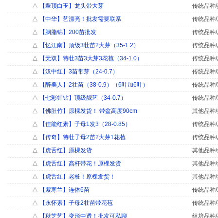
△
【翠顶白玉】龙头带大芽
传统品种/
△
【中华】艺漂亮！批发需要联系
传统品种/
△
【胭脂锦】200苗批发
传统品种/
△
【忆江南】顶级3壮苗2大芽（35-1.2）
传统品种/
△
【无双】特壮3苗3大芽3花苞（34-1.0）
传统品种/
△
【汉中红】3苗带芽（24-0.7）
传统品种/
△
【醉美人】2壮苗（38-0.9）（6叶加6叶）
传统品种/
△
【七彩虹钻】顶级靓艺（34-0.7）
传统品种/
△
【佛肚竹】原棵发货！ 带盆高度90cm
其他品种/
△
【佳能红素】子母1发3（28-0.85）
传统品种/
△
【传奇】特壮子母2苗2大芽1花苞
传统品种/
△
【虎舌红】原棵发货
其他品种/
△
【虎舌红】高杆带花！原棵发货
其他品种/
△
【虎舌红】老桩！原棵发货！
其他品种/
△
【紫寒兰】连体6苗
传统品种/
△
【永怀素】子母2壮苗带花苞
传统品种/
△
【秋芝艺】变形中透！批发可私聊
组培品种/