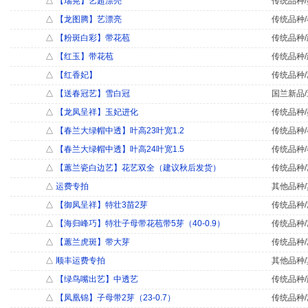
△
【瑞晃】艺超漂亮
传统品种/
△
【龙图腾】艺漂亮
传统品种/
△
【粉斑白彩】带花苞
传统品种/
△
【红玉】带花苞
传统品种/
△
【红香妃】
传统品种/
△
【送春冠艺】雪白冠
国兰新品/
△
【龙凤呈祥】玉妃进化
传统品种/
△
【春兰大绿帽中透】叶高23叶宽1.2
传统品种/
△
【春兰大绿帽中透】叶高24叶宽1.5
传统品种/
△
【蕙兰瓷白边艺】花艺双全（建议秋后发货）
传统品种/
△
运费专拍
其他品种/
△
【御凤呈祥】特壮3苗2芽
传统品种/
△
【海归峰巧】特壮子母带花苞带5芽（40-0.9）
传统品种/
△
【蕙兰虎斑】带大芽
传统品种/
△
顺丰运费专拍
其他品种/
△
【绿鸟嘴出艺】中透艺
传统品种/
△
【凤凰锦】子母带2芽（23-0.7）
传统品种/