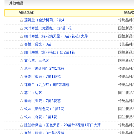
其他物品
物品名称
物品类
△
莲瓣兰（金沙树菊）2发4
传统品种/
△
大叶寒兰（兜舌红）出2苗1花
国兰新品/
△
细叶寒兰（绿花满天星）3苗2花苞1大芽
国兰新品/
△
春兰（霞光）3苗
传统品种/
△
细叶寒兰（彩花艳口）出2苗1花
国兰新品/
△
文心兰、三色艺
国兰新品/
△
蕙兰（朱金梅）2苗1花苞
传统品种/
△
春剑（蜀云）7苗1花苞
传统品种/
△
莲瓣兰（九乡红）6苗带花苞
传统品种/
△
蕙兰：边艺
国兰新品/
△
春剑（蜀云）7苗2花苞
传统品种/
△
银灰（新品色花）1苗1花
国兰新品/
△
银灰（奇花）1苗1花
国兰新品/
△
建兰特爆盆（国色天香）20苗带3花苞1开口大芽
传统品种/
△
寒兰（绿宝）3壮苗2花苞
传统品种/