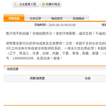
详细信息
出价记录
物品留言
其他物品
开始时间：
结
2025-06-10 08:02:00
图片纯手机拍摄！实物如图所示！请您仔细看图，诚信交易！不诚勿
请尊重卖家付出的劳动成果及交易费用！注意：本园不支持出价后的
3天之内没有付米或者没有取得联系的，一律永久性拉黑处理！本园
（辽宁，黑龙江，甘肃，吉林，内蒙，宁夏，青海，西藏，新疆，一律发
号：13656055268、欢迎洽谈！谢谢！
出价记录
买家/信用度
出价