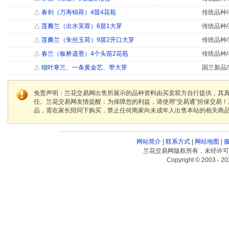
△
春剑（万寿锦荷）4苗4花苞
传统品种/
△
莲瓣兰（出水芙蓉）6苗1大芽
传统品种/
△
莲瓣兰（朱丝玉荷）9苗2开口大芽
传统品种/
△
春兰（板桥遗墨）4个头苗2花苞
传统品种/
△
细叶寒兰、一条黄金艺、带大芽
国兰新品/
免责声明：兰花交易网出售所展示的品种资料由买卖双方自行提供，其
任。兰花交易网友情提醒：为保障您的利益，请使用“交易通”担保交易
品，需在家长陪同下购买，禁止任何商家向未成年人出售本站的相关商
网站简介
|
联系方式
|
网站地图
|
兰花交易网版权所有，未经许可
Copyright © 2003 - 20