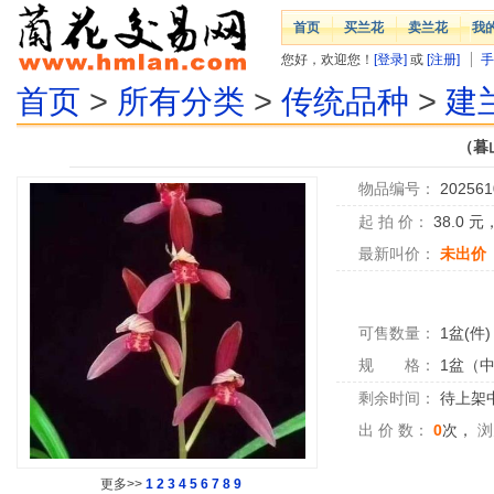
首页
买兰花
卖兰花
我
您好，欢迎您！
[登录]
或
[注册]
手
首页
>
所有分类
>
传统品种
>
建
（暮
物品编号：
202561
起 拍 价：
38.0
元
最新叫价：
未出价
可售数量：
1盆(件)
规 格：
1盆（
剩余时间：
待上架中.
出 价 数：
0
次，
浏
更多>>
1
2
3
4
5
6
7
8
9