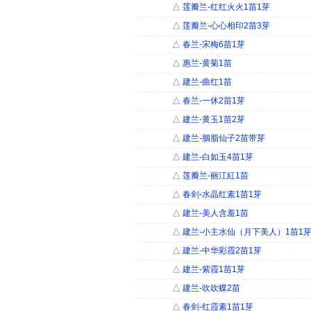
△
莲瓣兰-红红火火1苗1芽
△
莲瓣兰-心心相印2苗3芽
△
春兰-宋梅6苗1芽
△
惠兰-黄菊1苗
△
建兰-曲红1苗
△
春兰-一休2苗1芽
△
建兰-黄玉1苗2芽
△
建兰-胭脂仙子2苗带芽
△
建兰-白如玉4苗1芽
△
莲瓣兰-丽江紅1苗
△
春剑-水晶红素1苗1芽
△
建兰-美人含羞1苗
△
建兰-小主水仙（月下美人）1苗1
△
建兰-中华彩霞2苗1芽
△
建兰-紫霞1苗1芽
△
建兰-吹吹蝶2苗
△
春剑-红霞素1苗1芽