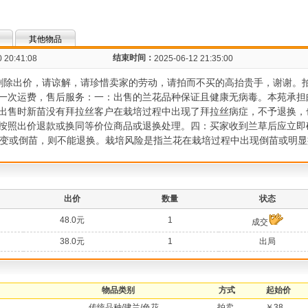
其他物品
结束时间：
 20:41:08
2025-06-12 21:35:00
不删除出价，请谅解，请珍惜卖家的劳动，请拍而不买的高抬贵手，谢谢。
一次运费，售后服务：一：出售的兰花品种保证且健康无病毒。本苑承担
出售时新苗没有拜拉丝客户在栽培过程中出现了拜拉丝病症，不予退换，
按照出价退款或换同等价位商品或退换处理。四：买家收到兰草后应立即
病变或倒苗，则不能退换。栽培风险是指兰花在栽培过程中出现倒苗或明
出价
数量
状态
48.0元
1
成交
38.0元
1
出局
物品类别
方式
起始价
传统品种/建兰/色花
拍卖
￥38