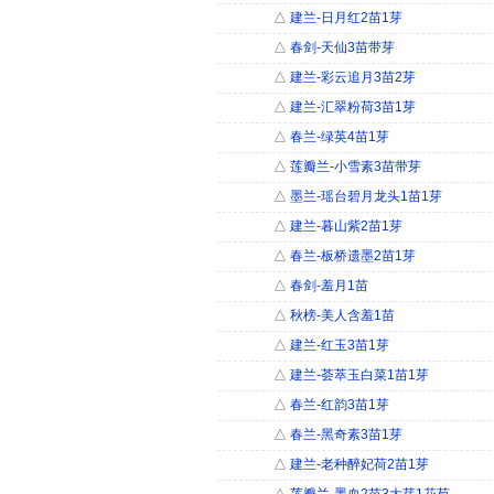
△
建兰-日月红2苗1芽
△
春剑-天仙3苗带芽
△
建兰-彩云追月3苗2芽
△
建兰-汇翠粉荷3苗1芽
△
春兰-绿英4苗1芽
△
莲瓣兰-小雪素3苗带芽
△
墨兰-瑶台碧月龙头1苗1芽
△
建兰-暮山紫2苗1芽
△
春兰-板桥遗墨2苗1芽
△
春剑-羞月1苗
△
秋榜-美人含羞1苗
△
建兰-红玉3苗1芽
△
建兰-荟萃玉白菜1苗1芽
△
春兰-红韵3苗1芽
△
春兰-黑奇素3苗1芽
△
建兰-老种醉妃荷2苗1芽