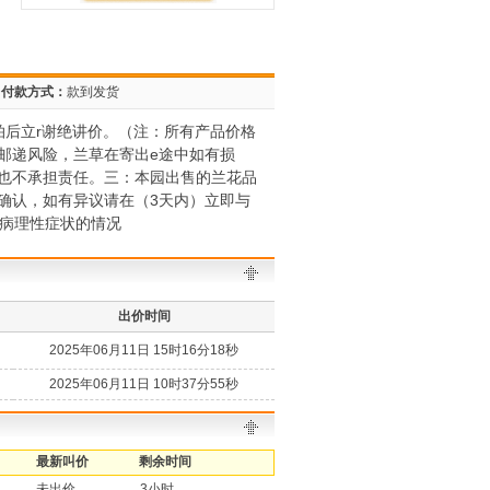
付款方式：
款到发货
拍后立r谢绝讲价。（注：所有产品价格
邮递风险，兰草在寄出e途中如有损
也不承担责任。三：本园出售的兰花品
确认，如有异议请在（3天内）立即与
显病理性症状的情况
出价时间
2025年06月11日 15时16分18秒
2025年06月11日 10时37分55秒
最新叫价
剩余时间
未出价
3小时