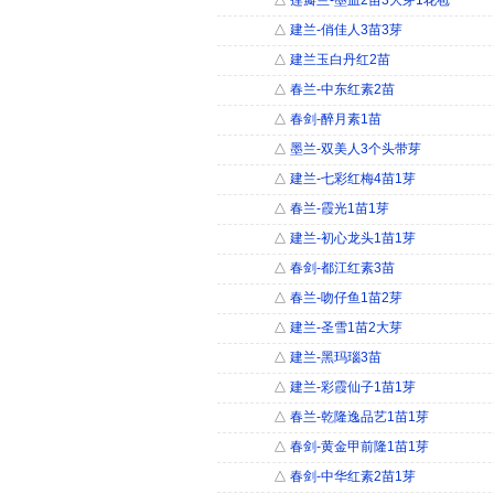
△
莲瓣兰-墨血2苗3大芽1花苞
△
建兰-俏佳人3苗3芽
△
建兰玉白丹红2苗
△
春兰-中东红素2苗
△
春剑-醉月素1苗
△
墨兰-双美人3个头带芽
△
建兰-七彩红梅4苗1芽
△
春兰-霞光1苗1芽
△
建兰-初心龙头1苗1芽
△
春剑-都江红素3苗
△
春兰-吻仔鱼1苗2芽
△
建兰-圣雪1苗2大芽
△
建兰-黑玛瑙3苗
△
建兰-彩霞仙子1苗1芽
△
春兰-乾隆逸品艺1苗1芽
△
春剑-黄金甲前隆1苗1芽
△
春剑-中华红素2苗1芽