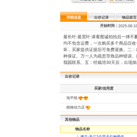
详细信息
出价记录
物品留言
开始时间：
2025-06-10
最长叶:最宽叶:请看图诚拍拍后一律
均不包含运费，一次购买多个商品仅收
坏，买家提供证据后可免费退换。二：
种保证。万一人为疏忽导致品种错误。
我园联系。五：经栽培30天后，出现
出价记录
买家/信用度
地平线
植物动力店
其他物品
物品名称
△
建兰-无尘2个苗子引种最佳