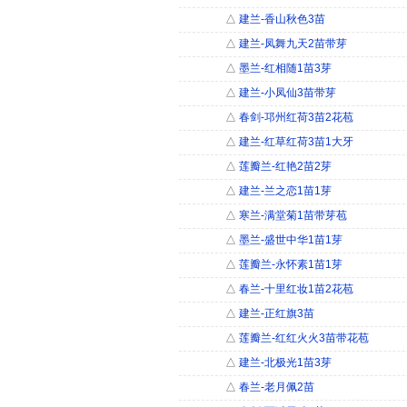
△
建兰-香山秋色3苗
△
建兰-凤舞九天2苗带芽
△
墨兰-红相随1苗3芽
△
建兰-小凤仙3苗带芽
△
春剑-邛州红荷3苗2花苞
△
建兰-红草红荷3苗1大牙
△
莲瓣兰-红艳2苗2芽
△
建兰-兰之恋1苗1芽
△
寒兰-满堂菊1苗带芽苞
△
墨兰-盛世中华1苗1芽
△
莲瓣兰-永怀素1苗1芽
△
春兰-十里红妆1苗2花苞
△
建兰-正红旗3苗
△
莲瓣兰-红红火火3苗带花苞
△
建兰-北极光1苗3芽
△
春兰-老月佩2苗