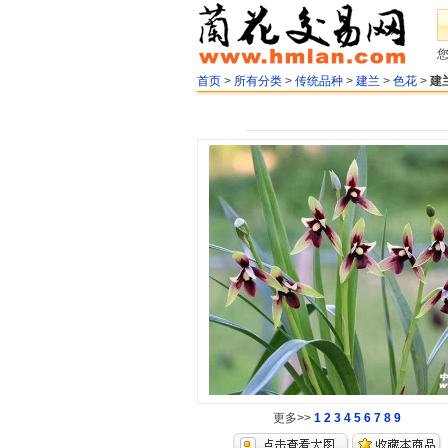
首页
>
所有分类
>
传统品种
>
建兰
>
色花
>
建
更多>>
1
2
3
4
5
6
7
8
9