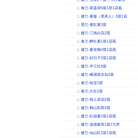
△
春兰-翠盖荷6苗1芽1花苞
△
建兰-紫凝（黑美人）3苗1花
△
墨兰-紫红素3苗
△
建兰-三线白花2苗
△
春兰-醉红素1苗1花苞
△
建兰-夏皇梅3苗1花苞
△
建兰-好日子2苗1花苞
△
建兰-半江红6苗
△
建兰-峨眉老水仙3苗
△
春兰-灿宝2苗
△
春兰-久红2苗
△
建兰-锦上添花2苗
△
建兰-鹤山彩荷3苗
△
建兰-红福素2苗1花苞
△
建兰-道德紫荷1苗2大芽
△
建兰-仙山红2苗1花苞