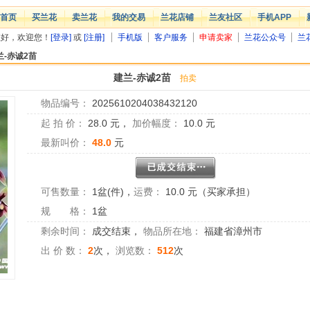
首页
买兰花
卖兰花
我的交易
兰花店铺
兰友社区
手机APP
您好，欢迎您！
[登录]
或
[注册]
手机版
客户服务
申请卖家
兰花公众号
兰
兰-赤诚2苗
建兰-赤诚2苗
拍卖
物品编号：
2025610204038432120
起 拍 价：
28.0
元，
加价幅度：
10.0
元
最新叫价：
48.0
元
可售数量：
1盆(件)
，
运费：
10.0 元（买家承担）
规 格：
1盆
剩余时间：
成交结束
，
物品所在地：
福建省漳州市
出 价 数：
2
次，
浏览数：
512
次