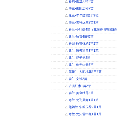
△
春剑-雨过天晴3苗
△
墨兰-南阳之松2苗
△
建兰-年年红3苗1花苞
△
墨兰-老种达摩2苗1芽
△
春兰-小叶蝶4苗（花很香 哪里都能
△
建兰-秋雪4苗带芽
△
春剑-边荷锦绣2苗2芽
△
建兰-彩云追月3苗1花
△
建兰-妃子笑2苗
△
建兰-佛光红素3苗
△
莲瓣兰-人面桃花3苗3芽
△
春兰-女雏2苗
△
古滇紅素1苗2芽
△
春兰-黄金牡丹3苗
△
寒兰-龙飞凤舞1苗1芽
△
莲瓣兰-朱丝玉荷2苗1芽
△
寒兰-龙头雪中红1苗1芽