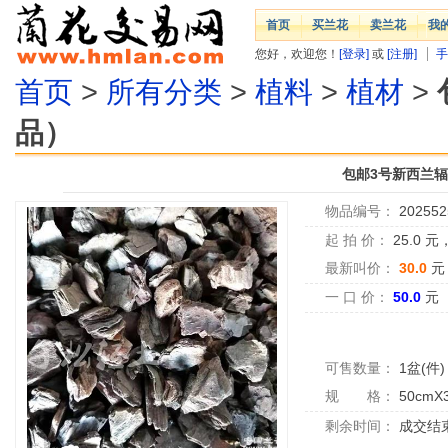
首页
买兰花
卖兰花
我
您好，欢迎您！
[登录]
或
[注册]
手
首页
>
所有分类
>
植料
>
植材
>
品）
包邮3号新西兰
物品编号：
202552
起 拍 价：
25.0
元
最新叫价：
30.0
元
一 口 价：
50.0
元
可售数量：
1盆(件)
规 格：
50cmX
剩余时间：
成交结