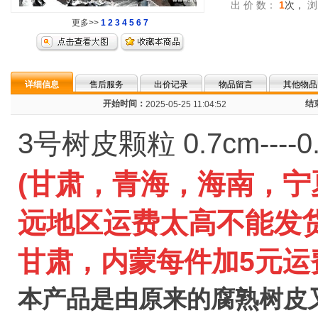
出 价 数：
1
次，
浏
更多>>
1
2
3
4
5
6
7
详细信息
售后服务
出价记录
物品留言
其他物品
开始时间：
结
2025-05-25 11:04:52
3号树皮颗粒 0.7cm----0
(甘肃，
青海，海南，宁
远地区
运费太高不能发
甘肃，内蒙每件加5元运
本产品是由原来的腐熟树皮