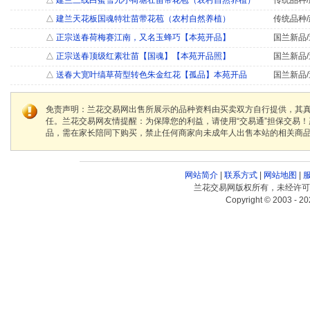
△
建兰三线白蜜雪儿小荷塘壮苗带花苞（农村自然养植）
传统品种/
△
建兰天花板国魂特壮苗带花苞（农村自然养植）
传统品种/
△
正宗送春荷梅赛江南，又名玉蜂巧【本苑开品】
国兰新品/
△
正宗送春顶级红素壮苗【国魂】【本苑开品照】
国兰新品/
△
送春大宽叶缟草荷型转色朱金红花【孤品】本苑开品
国兰新品/
免责声明：兰花交易网出售所展示的品种资料由买卖双方自行提供，其
任。兰花交易网友情提醒：为保障您的利益，请使用“交易通”担保交易
品，需在家长陪同下购买，禁止任何商家向未成年人出售本站的相关商
网站简介
|
联系方式
|
网站地图
|
兰花交易网版权所有，未经许可
Copyright © 2003 - 20