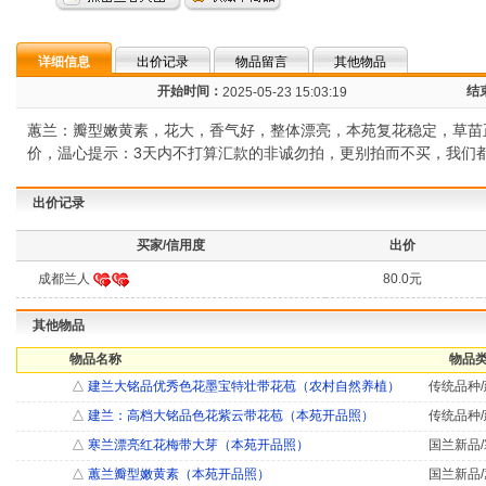
详细信息
出价记录
物品留言
其他物品
开始时间：
结
2025-05-23 15:03:19
蕙兰：瓣型嫩黄素，花大，香气好，整体漂亮，本苑复花稳定，草苗
价，温心提示：3天内不打算汇款的非诚勿拍，更别拍而不买，我们都要
出价记录
买家/信用度
出价
成都兰人
80.0元
其他物品
物品名称
物品类
△
建兰大铭品优秀色花墨宝特壮带花苞（农村自然养植）
传统品种/
△
建兰：高档大铭品色花紫云带花苞（本苑开品照）
传统品种/
△
寒兰漂亮红花梅带大芽（本苑开品照）
国兰新品/
△
蕙兰瓣型嫩黄素（本苑开品照）
国兰新品/