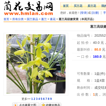
首页
买兰花
卖兰花
我
您好，欢迎您！
[登录]
或
[注册]
手
首页
>
所有分类
>
国兰新品
>
蕙兰
>
素花
>
蕙兰高级嫩黄素（本苑开品）
蕙兰高级
物品编号：
202552
起 拍 价：
40.0
元
最新叫价：
80.0
元
一 口 价：
160.0
元
可售数量：
1盆(件)
规 格：
1盆4苗
剩余时间：
成交结
出 价 数：
1
次，
浏
更多>>
1
2
3
4
5
6
7
8
9