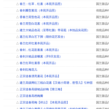
△
春兰：红草，红素（本苑开品照）
国兰新品/
△
春剑瓣型素花（本苑开品照）
传统品种/
△
香春兰荷型色花（本苑开品照）
国兰新品/
△
春兰荷型白花素（本苑开品照）
国兰新品/
△
建兰大铭品色花（至尊红颜）带花苞（本拍品实花照）
传统品种/
△
蕙兰红草白艺下脚（期待花艺双全）
国兰新品/
△
春兰红杆红素本苑开品）
国兰新品/
△
春剑，红花彩素素（本苑开品）
国兰新品/
△
春剑大铭品皇蛾素（开9天实花）
传统品种/
△
春兰红草红素香（本苑开品）
国兰新品/
△
春剑红梅花儿
传统品种/
△
正宗送春漂亮素花【本苑开品】
国兰新品/
△
建兰高级网红三线白花素【又铭小荷塘，密雪儿】引种苗
传统品种/
△
正宗送春高级铭品好梅【青江梅】
国兰新品/
△
正宗送春高档梅瓣
国兰新品/
△
正宗送春荷梅【祥云】【本苑开品照】
国兰新品/