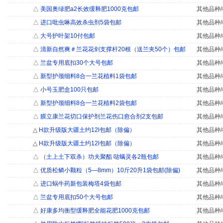
△
美国奥绿肥a2长效缓释肥1000克包邮
其他品种/
△
进口吡虫啉高效杀虫剂5袋包邮
其他品种/
△
大号护叶架10付包邮
其他品种/
△
清新自然爽＃兰花花剑支撑杆20根（送兰夹50个）包邮
其他品种/
△
兰盆专用底扣30个大号包邮
其他品种/
△
新型护颈细料8合一兰花植料1袋包邮
其他品种/
△
小号玉肥盒100只包邮
其他品种/
△
新型护颈细料8合一兰花植料2袋包邮
其他品种/
△
膜立康兰花切口保护剂兰花伤口愈合剂2支包邮
其他品种/
△
H款升级版大疆土约12l包邮（除偏）
其他品种/
△
H款升级版大疆土约12l包邮（除偏）
其他品种/
△
（土上土下双杀）功夫聚酯 哒螨灵各2瓶包邮
其他品种/
△
优质松鳞小颗粒（5―8mm）10斤20升1袋包邮(除偏)
其他品种/
△
进口蜗牛药新包装梅塔4袋包邮
其他品种/
△
兰盆专用底扣50个大号包邮
其他品种/
△
好康多均衡型缓释肥全能花肥1000克包邮
其他品种/