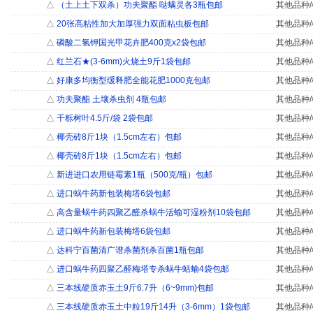
△
（土上土下双杀）功夫聚酯 哒螨灵各3瓶包邮
其他品种/
△
20张高粘性加大加厚强力双面粘虫板包邮
其他品种/
△
磷酸二氢钾国光甲花卉肥400克x2袋包邮
其他品种/
△
红兰石★(3-6mm)火烧土9斤1袋包邮
其他品种/
△
好康多均衡型缓释肥全能花肥1000克包邮
其他品种/
△
功夫聚酯 土壤杀虫剂 4瓶包邮
其他品种/
△
干栎树叶4.5斤/袋 2袋包邮
其他品种/
△
椰壳砖8斤1块（1.5cm左右）包邮
其他品种/
△
椰壳砖8斤1块（1.5cm左右）包邮
其他品种/
△
新进进口农用链霉素1瓶（500克/瓶）包邮
其他品种/
△
进口蜗牛药新包装梅塔6袋包邮
其他品种/
△
高含量蜗牛药四聚乙醛杀蜗牛活蝓可湿粉剂10袋包邮
其他品种/
△
进口蜗牛药新包装梅塔6袋包邮
其他品种/
△
达科宁百菌清广谱杀菌剂杀百菌1瓶包邮
其他品种/
△
进口蜗牛药四聚乙醛梅塔专杀蜗牛蛞蝓4袋包邮
其他品种/
△
三本线硬质赤玉土9斤6.7升（6~9mm)包邮
其他品种/
△
三本线硬质赤玉土中粒19斤14升（3-6mm）1袋包邮
其他品种/