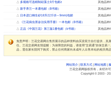
△
多规格可选精制硅藻土9斤包邮z
其他品种/
△
新手养兰一本通包邮（B书籍）
其他品种/
△
日本进口桐生砂18升22斤(6～9mm)包邮
其他品种/
△
《兰花病虫害诊治实用手册》一本包邮（B书籍）
其他品种/
△
正品《中国兰花》第三版1册包邮（b书籍）
其他品种/
免责声明：兰花交易网出售所展示的品种资料由买卖双方自行提供，其
任。兰花交易网友情提醒：为保障您的利益，请使用“交易通”担保交易
品，需在家长陪同下购买，禁止任何商家向未成年人出售本站的相关商
网站简介
|
联系方式
|
网站地图
|
兰花交易网版权所有，未经许可
Copyright © 2003 - 20