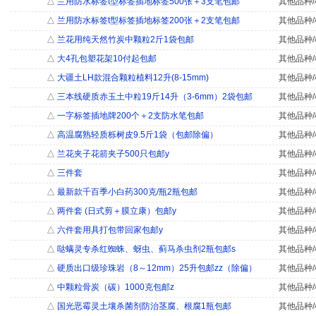
△
兰用防水标签t型标签插地标签500张＋3支笔包邮
其他品种/
△
兰用防水标签t型标签插地标签200张＋2支笔包邮
其他品种/
△
兰花用纯天然竹炭中颗粒2斤1袋包邮
其他品种/
△
大4孔包塑花架10付起包邮
其他品种/
△
大疆土LH款混合颗粒植料12升(8-15mm)
其他品种/
△
三本线硬质赤玉土中粒19斤14升（3-6mm）2袋包邮
其他品种/
△
一字标签插地牌200个＋2支防水笔包邮
其他品种/
△
高温腐熟轻质栎树皮9.5斤1袋（包邮除偏）
其他品种/
△
兰花夹子花箭夹子500只包邮y
其他品种/
△
三件套
其他品种/
△
最新款千百季小白药300克/瓶2瓶包邮
其他品种/
△
两件套 (日式剪＋膜立康）包邮y
其他品种/
△
六件套用具打包带回家包邮y
其他品种/
△
哒螨灵专杀红蜘蛛、蚜虫、蓟马杀虫剂2瓶包邮s
其他品种/
△
硬质出口级珍珠岩（8～12mm）25升包邮zz（除偏）
其他品种/
△
中颗粒骨炭（碳）1000克包邮z
其他品种/
△
国光恶霉灵土壤杀菌剂防治茎腐、根腐1瓶包邮
其他品种/