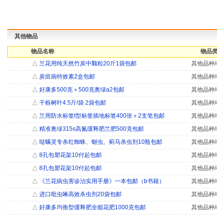
其他物品
物品名称
物品类
△
兰花用纯天然竹炭中颗粒20斤1袋包邮
其他品种/
△
炭疽病特效素2盒包邮
其他品种/
△
好康多500克＋500克奥绿a2包邮
其他品种/
△
干栎树叶4.5斤/袋 2袋包邮
其他品种/
△
兰用防水标签t型标签插地标签400张＋2支笔包邮
其他品种/
△
精准奥绿315s高氮缓释肥兰肥500克包邮
其他品种/
△
哒螨灵专杀红蜘蛛、蚜虫、蓟马杀虫剂10瓶包邮
其他品种/
△
8孔包塑花架10付起包邮
其他品种/
△
8孔包塑花架10付起包邮
其他品种/
△
《兰花病虫害诊治实用手册》一本包邮（b书籍）
其他品种/
△
进口吡虫啉高效杀虫剂20袋包邮
其他品种/
△
好康多均衡型缓释肥全能花肥1000克包邮
其他品种/