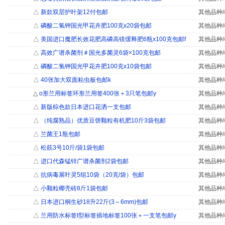
△
新款双层护叶架12付包邮
其他品种/
△
磷酸二氢钾国光甲花卉肥100克x20袋包邮
其他品种/
△
美国进口魔肥长效花肥高磷高镁缓释肥6瓶x100克包邮f
其他品种/
△
高效广谱杀菌剂＃国光多菌灵6袋×100克包邮
其他品种/
△
磷酸二氢钾国光甲花卉肥100克x10袋包邮
其他品种/
△
40张加大双面粘虫板包邮k
其他品种/
△
o形兰用标签环形兰用签400张＋3只笔包邮y
其他品种/
△
新版棕色款日本进口花洒一支包邮
其他品种/
△
（纯腐熟品）优质豆饼颗粒有机肥10斤3袋包邮
其他品种/
△
兰菌王1瓶包邮
其他品种/
△
松筋3号10斤/袋1袋包邮
其他品种/
△
进口代森锰锌广谱杀菌剂2袋包邮
其他品种/
△
抗病毒展叶灵5组10袋（20克/袋）包邮
其他品种/
△
小颗粒椰壳砖8斤1袋包邮
其他品种/
△
日本进口桐生砂18升22斤(3～6mm)包邮
其他品种/
△
兰用防水标签t型标签插地标签100张＋一支笔包邮y
其他品种/