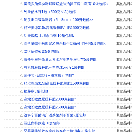
△
富美实施保功咪鲜胺锰盐防治炭疽病白腐病10袋包邮s
其他品种/
△
纯天然水苔1包（500克左右)包邮
其他品种/
△
硬质出口级珍珠岩（5～8mm）100升包邮zz
其他品种/
△
精准奥绿315s高氮缓释肥兰肥1500克包邮
其他品种/
△
功夫聚酯 土壤杀虫剂 10瓶包邮k
其他品种/
△
高含量蜗牛药四聚乙醛杀蜗牛活蝓可湿粉剂5袋包邮k
其他品种/
△
炭疽病特效素5盒包邮s
其他品种/
△
海藻生根粉微量元素水溶肥料生根壮苗5袋包邮
其他品种/
△
有机颗粒缓释肥～羊粪球5公斤1袋包邮
其他品种/
△
两件套 (日式剪＋膜立康）包邮Y
其他品种/
△
精准奥绿315s高氮缓释肥兰肥1500克包邮
其他品种/
△
根芽多5瓶包邮f
其他品种/
△
高端长效魔肥缓释肥2000克包邮f
其他品种/
△
高端长效魔肥缓释肥2500克包邮f
其他品种/
△
达科宁百菌清广谱杀菌剂杀百菌2瓶包邮
其他品种/
△
炭疽病特效素10盒包邮
其他品种/
△
恶霉灵防治软腐病根茎腐病土壤消毒20袋包邮
其他品种/