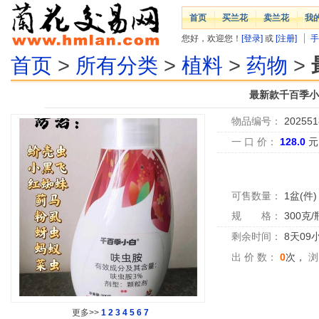
首页
买兰花
卖兰花
我
您好，欢迎您！
[登录]
或
[注册]
手
首页
>
所有分类
>
植料
>
药物
>
最新款千百季小白
物品编号：
202551
一 口 价：
128.0
元
可售数量：
1盆(件)
规 格：
300克/
剩余时间：
8天09
出 价 数：
0
次，
浏
更多>>
1
2
3
4
5
6
7