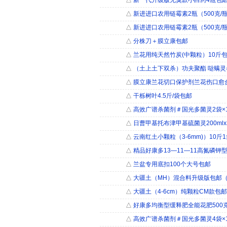
△
新一代升级版无臭款小白药4瓶包
△
新进进口农用链霉素2瓶（500克/
△
新进进口农用链霉素2瓶（500克/
△
分株刀＋膜立康包邮
△
兰花用纯天然竹炭(中颗粒）10斤
△
（土上土下双杀）功夫聚酯 哒螨灵
△
膜立康兰花切口保护剂兰花伤口愈
△
干栎树叶4.5斤/袋包邮
△
高效广谱杀菌剂＃国光多菌灵2袋×1
△
日曹甲基托布津甲基硫菌灵200ml
△
云南红土小颗粒（3-6mm)）10斤
△
精品好康多13—11—11高氮磷钾型
△
兰盆专用底扣100个大号包邮
△
大疆土（MH）混合料升级版包邮
△
大疆土（4-6cm）纯颗粒CM款包
△
好康多均衡型缓释肥全能花肥500
△
高效广谱杀菌剂＃国光多菌灵4袋×1