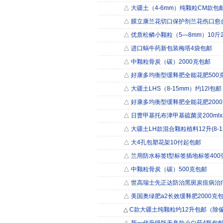
△
大疆土（4-6mm）纯颗粒CM款包
△
膜立康兰花切口保护剂兰花伤口愈
△
优质松鳞小颗粒（5―8mm）10斤2
△
进口蜗牛药新包装梅塔4袋包邮
△
中颗粒骨炭（碳）2000克包邮
△
好康多均衡型缓释肥全能花肥500
△
大疆土LHS（8-15mm）约12l包
△
好康多均衡型缓释肥全能花肥200
△
日曹甲基托布津甲基硫菌灵200ml
△
大疆土LH款混合颗粒植料12升(8-1
△
大4孔包塑花架10付起包邮
△
兰用防水标签t型标签插地标签400
△
中颗粒骨炭（碳）500克包邮
△
世高瑞士先正达防治黑斑炭疽病治疗
△
美国奥绿肥a2长效缓释肥2000克
△
C款大疆土纯颗粒约12升包邮（除偏