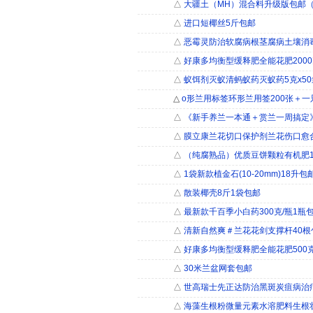
△
大疆土（MH）混合料升级版包邮
△
进口短椰丝5斤包邮
△
恶霉灵防治软腐病根茎腐病土壤消
△
好康多均衡型缓释肥全能花肥200
△
蚁饵剂灭蚁清蚂蚁药灭蚁药5克x50
△
o形兰用标签环形兰用签200张＋一
△
《新手养兰一本通＋赏兰一周搞定
△
膜立康兰花切口保护剂兰花伤口愈
△
（纯腐熟品）优质豆饼颗粒有机肥1
△
1袋新款植金石(10-20mm)18升包
△
散装椰壳8斤1袋包邮
△
最新款千百季小白药300克/瓶1瓶
△
清新自然爽＃兰花花剑支撑杆40根
△
好康多均衡型缓释肥全能花肥500
△
30米兰盆网套包邮
△
世高瑞士先正达防治黑斑炭疽病治疗
△
海藻生根粉微量元素水溶肥料生根