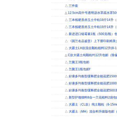
△
三件套
△
12.5cm高中号透明沥水罩疏水罩5
△
三本线硬质赤玉土中粒19斤14升（3
△
三本线硬质赤玉土中粒19斤14升（3
△
新进进口链霉素1瓶（500克/瓶）
△
《国兰名品鉴赏》上下册印刷精美大
△
大疆土LH款混合颗粒植料12升(8-1
△
C款大疆土纯颗粒约12升包邮（除
△
兰菌王3瓶包邮
△
兰菌王1瓶包邮f
△
好康多均衡型缓释肥全能花肥150
△
好康多均衡型缓释肥全能花肥100
△
好康多均衡型缓释肥全能花肥500
△
新型护颈细料8合一兰花植料2袋包
△
大疆土（CL款）纯土颗粒（8-15
△
大疆土（MH）混合料升级版包邮