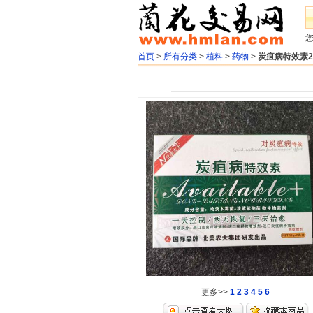
首页
>
所有分类
>
植料
>
药物
>
炭疽病特效素
更多>>
1
2
3
4
5
6