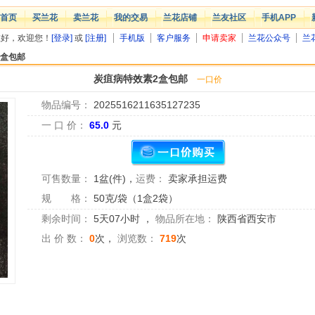
首页
买兰花
卖兰花
我的交易
兰花店铺
兰友社区
手机APP
您好，欢迎您！
[登录]
或
[注册]
手机版
客户服务
申请卖家
兰花公众号
兰
2盒包邮
炭疽病特效素2盒包邮
一口价
物品编号：
2025516211635127235
一 口 价：
65.0
元
可售数量：
1盆(件)
，
运费：
卖家承担运费
规 格：
50克/袋（1盒2袋）
剩余时间：
5天07小时
，
物品所在地：
陕西省西安市
出 价 数：
0
次，
浏览数：
719
次