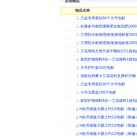
其他物品
物品名称
△
兰盆专用底扣50个大号包邮
△
好康多均衡型缓释肥全能花肥100
△
兰用防水标签t型标签插地标签500
△
兰用防水标签t型标签插地标签200
△
兰花用纯天然竹炭中颗粒2斤1袋包
△
新型护颈细料8合一兰花植料2袋包
△
大号护叶架10付包邮
△
清新自然爽＃兰花花剑支撑杆20根
△
兰盆专用底扣30个大号包邮
△
小号玉肥盒100只包邮
△
新型护颈细料8合一兰花植料1袋包
△
H款升级版大疆土约12l包邮（除偏
△
H款升级版大疆土约12l包邮（除偏
△
H款升级版大疆土约12l包邮（除偏
△
H款升级版大疆土约12l包邮（除偏