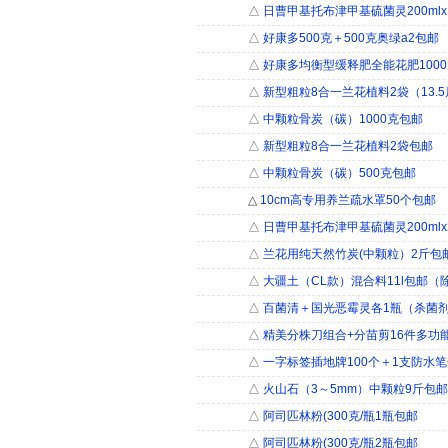
△
日曹甲基托布津甲基硫菌灵200ml
△
好康多500克＋500克奥绿a2包邮
△
好康多均衡型缓释肥全能花肥100
△
新型粗粒8合一兰花植料2袋（13.5
△
中颗粒骨炭（碳）1000克包邮
△
新型粗粒8合一兰花植料2袋包邮
△
中颗粒骨炭（碳）500克包邮
△
10cm高专用养兰疏水罩50个包邮
△
日曹甲基托布津甲基硫菌灵200ml
△
兰花用纯天然竹炭(中颗粒）2斤包
△
大疆土（CL款）混合料11l包邮（
△
百菌清＋国光恶霉灵各1瓶（杀菌剂
△
精美分株刀组合+分苗剪16件多功
△
一字标签插地牌100个＋1支防水
△
火山石（3～5mm）中颗粒9斤包邮
△
阿司匹林粉(300克/瓶1瓶包邮
△
阿司匹林粉(300克/瓶2瓶包邮