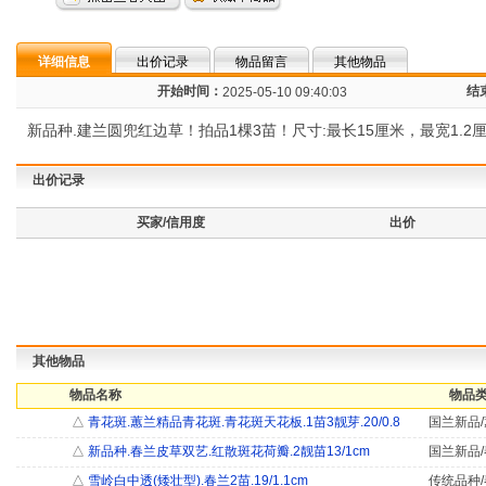
详细信息
出价记录
物品留言
其他物品
开始时间：
结
2025-05-10 09:40:03
新品种.建兰圆兜红边草！拍品1棵3苗！尺寸:最长15厘米，最宽1.2
出价记录
买家/信用度
出价
其他物品
物品名称
物品类
△
青花斑.蕙兰精品青花斑.青花斑天花板.1苗3靓芽.20/0.8
国兰新品/
△
新品种.春兰皮草双艺.红散斑花荷瓣.2靓苗13/1cm
国兰新品/
△
雪岭白中透(矮壮型).春兰2苗.19/1.1cm
传统品种/