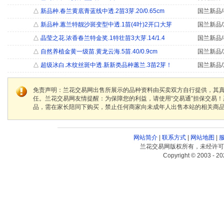
△
新品种.春兰黄底青蓝线中透.2苗3芽.20/0.65cm
国兰新品/
△
新品种.蕙兰特靓沙斑变型中透.1苗(4叶)2开口大芽
国兰新品/
△
晶莹之花.浓香春兰特金奖.1特壮苗3大芽.14/1.4
国兰新品/
△
自然养植金黄一级苗.黄龙云海.5苗.40/0.9cm
国兰新品/
△
超级冰白.木纹丝斑中透.新新类品种蕙兰.3苗2芽！
国兰新品/
免责声明：兰花交易网出售所展示的品种资料由买卖双方自行提供，其
任。兰花交易网友情提醒：为保障您的利益，请使用“交易通”担保交易
品，需在家长陪同下购买，禁止任何商家向未成年人出售本站的相关商
网站简介
|
联系方式
|
网站地图
|
兰花交易网版权所有，未经许可
Copyright © 2003 - 20