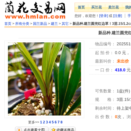
首页
买兰花
卖兰花
我
您好，欢迎您！
[登录]
或
[注册]
手
首页
>
所有分类
>
国兰新品
>
建兰
>
其它
>
新品种.建兰圆兜红边草！3苗.15/1.2
新品种.建兰圆兜红边
物品编号：
202551
起 拍 价：
0.0
元
最新叫价：
未出价
一 口 价：
418.0
元
可售数量：
1盆(件)
规 格：
3苗.15
剩余时间：
待上架中.
出 价 数：
0
次，
浏
更多>>
1
2
3
4
5
6
7
8