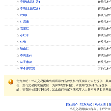
△
春晓(永昌红舌)
传统品种/
△
春晓(永昌红舌)
传统品种/
△
映山红
传统品种/
△
红霞素
传统品种/
△
雪里红
传统品种/
△
小红草
传统品种/
△
佳缘
传统品种/
△
映山红
传统品种/
△
春剑素荷
传统品种/
△
林香素荷
传统品种/
△
黄金姬菖蒲
其他品种/
免责声明：兰花交易网出售所展示的品种资料由买卖双方自行提供，其
任。兰花交易网友情提醒：为保障您的利益，请使用“交易通”担保交易
品，需在家长陪同下购买，禁止任何商家向未成年人出售本站的相关商
网站简介
|
联系方式
|
网站地图
|
兰花交易网版权所有，未经许可