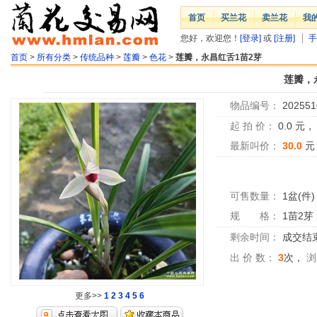
首页
买兰花
卖兰花
我
您好，欢迎您！
[登录]
或
[注册]
手
首页
>
所有分类
>
传统品种
>
莲瓣
>
色花
>
莲瓣，永昌红舌1苗2芽
莲瓣，
物品编号：
202551
起 拍 价：
0.0
元
最新叫价：
30.0
元
可售数量：
1盆(件)
规 格：
1苗2芽
剩余时间：
成交结
出 价 数：
3
次，
浏
更多>>
1
2
3
4
5
6