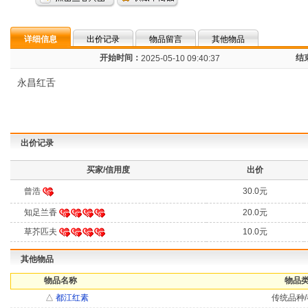
详细信息
出价记录
物品留言
其他物品
开始时间：
结
2025-05-10 09:40:37
永昌红舌
出价记录
买家/信用度
出价
曾浩
30.0元
知足兰香
20.0元
草芥匹夫
10.0元
其他物品
物品名称
物品类
△
都江红素
传统品种/