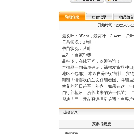
详细信息
出价记录
物品留言
开始时间：
2025-05-10
最长叶：35cm，最宽叶：2.4cm，总
母苗状况：3片叶
爷苗状况：片叶
品种：自家种养
品种多，在线可问，欢迎咨询！
本拍品一物品质保证，裸根发货品种自
地区不包邮） 本园自养根好苗壮，实
谢谢！请喜欢的兰友仔细看图、详细描
兰花的即日起至一年内，如果在这一年
自行养植后，所长出来的第一代苗）.
退换！三、开品有误售后承诺：自客户
出价记录
买家/信用度
daymna