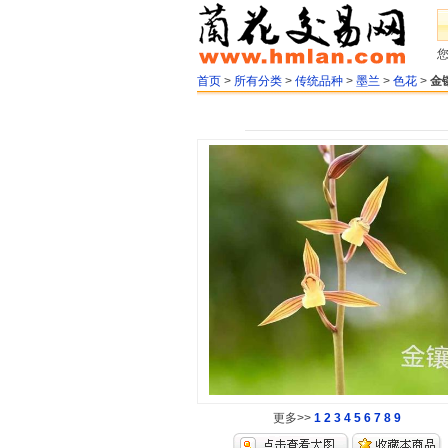
首页
>
所有分类
>
传统品种
>
墨兰
>
色花
>
金
更多>>
1
2
3
4
5
6
7
8
9