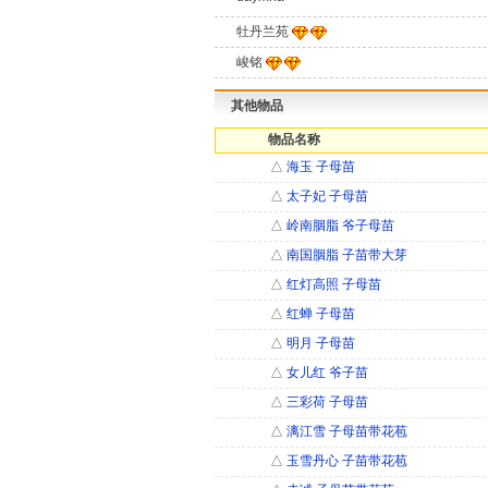
牡丹兰苑
峻铭
其他物品
物品名称
△
海玉 子母苗
△
太子妃 子母苗
△
岭南胭脂 爷子母苗
△
南国胭脂 子苗带大芽
△
红灯高照 子母苗
△
红蝉 子母苗
△
明月 子母苗
△
女儿红 爷子苗
△
三彩荷 子母苗
△
漓江雪 子母苗带花苞
△
玉雪丹心 子苗带花苞