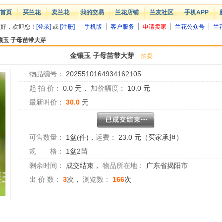
首页
买兰花
卖兰花
我的交易
兰花店铺
兰友社区
手机APP
您好，欢迎您！
[登录]
或
[注册]
手机版
客户服务
申请卖家
兰花公众号
兰
镶玉 子母苗带大芽
金镶玉 子母苗带大芽
拍卖
物品编号：
2025510164934162105
起 拍 价：
0.0
元，
加价幅度：
10.0
元
最新叫价：
30.0
元
可售数量：
1盆(件)
，
运费：
23.0 元（买家承担）
规 格：
1盆2苗
剩余时间：
成交结束
，
物品所在地：
广东省揭阳市
出 价 数：
3
次，
浏览数：
166
次