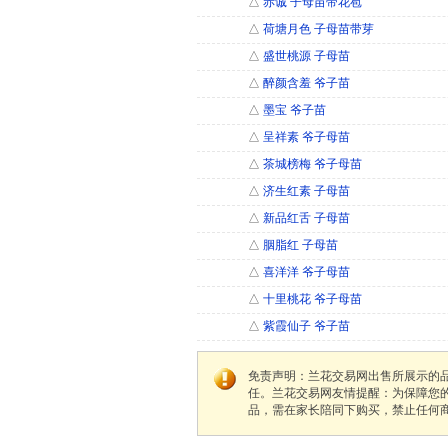
△
赤诚 子母苗带花苞
△
荷塘月色 子母苗带芽
△
盛世桃源 子母苗
△
醉颜含羞 爷子苗
△
墨宝 爷子苗
△
呈祥素 爷子母苗
△
茶城榜梅 爷子母苗
△
济生红素 子母苗
△
新品红舌 子母苗
△
胭脂红 子母苗
△
喜洋洋 爷子母苗
△
十里桃花 爷子母苗
△
紫霞仙子 爷子苗
免责声明：兰花交易网出售所展示的
任。兰花交易网友情提醒：为保障您
品，需在家长陪同下购买，禁止任何