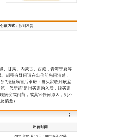
付款方式：
款到发货
疆、甘肃、内蒙古、西藏，青海宁夏等
钱、邮费有疑问请在出价前先问清楚，
务?拉丝病售后承诺：自买家收到该盆
第一代新苗”是指买家购入后，经买家
出现病变或倒苗，或其它任何原因，则不
以及偏差）
出价时间
2025年05月13日 19时46分22秒