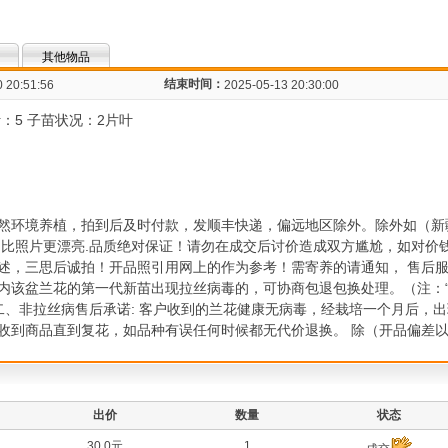
其他物品
结束时间：
 20:51:56
2025-05-13 20:30:00
叶：5 子苗状况：2片叶
然环境养植，拍到后及时付款，发顺丰快递，偏远地区除外。除外如（新
物比照片更漂亮.品质绝对保证！请勿在成交后讨价造成双方尴尬，如对价
述，三思后诚拍！开品照引用网上的作为参考！需寄养的请通知， 售后服
内该盆兰花的第一代新苗出现拉丝病毒的，可协商包退包换处理。（注：“
 二、非拉丝病售后承诺: 客户收到的兰花健康无病毒，经栽培一个月后，
收到商品直到复花，如品种有误任何时候都无代价退换。 除（开品偏差
出价
数量
状态
30.0元
1