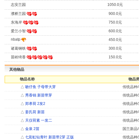
1050.0元
志安兰园
濮桥兰园
900.0元
东海岸
750.0元
爱兰小智
600.0元
nbatp
450.0元
诸葛钢铁
300.0元
苗岭绮香
150.0元
其他物品
物品名称
物品类
△
吻仔鱼 子母带大芽
传统品种/
△
秀香锦 新苗带芽
传统品种/
△
郑孝荷 2发2
传统品种/
△
姜氏荷 新苗
传统品种/
△
天仪荷素 一发二
传统品种/
△
金泉 2苗
国兰新品/
△
七彩虹钻青叶 新苗带2芽 正版
传统品种/