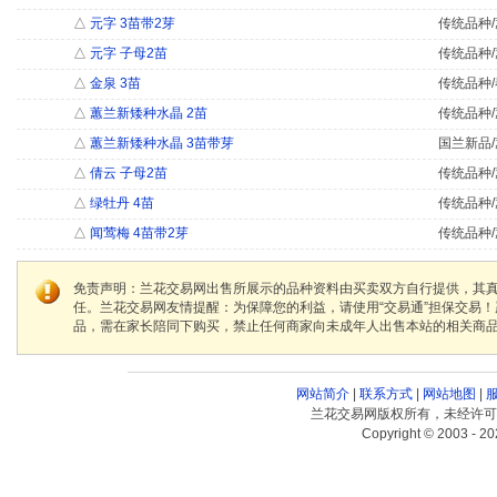
△
元字 3苗带2芽
传统品种/
△
元字 子母2苗
传统品种/
△
金泉 3苗
传统品种/
△
蕙兰新矮种水晶 2苗
传统品种/
△
蕙兰新矮种水晶 3苗带芽
国兰新品/
△
倩云 子母2苗
传统品种/
△
绿牡丹 4苗
传统品种/
△
闻莺梅 4苗带2芽
传统品种/
免责声明：兰花交易网出售所展示的品种资料由买卖双方自行提供，其
任。兰花交易网友情提醒：为保障您的利益，请使用“交易通”担保交易
品，需在家长陪同下购买，禁止任何商家向未成年人出售本站的相关商
网站简介
|
联系方式
|
网站地图
|
兰花交易网版权所有，未经许可
Copyright © 2003 - 20