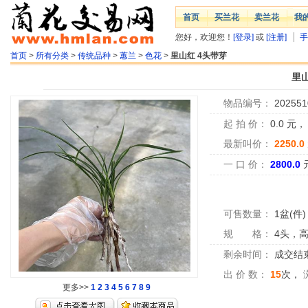
首页
买兰花
卖兰花
我
您好，欢迎您！
[登录]
或
[注册]
手
首页
>
所有分类
>
传统品种
>
蕙兰
>
色花
>
里山红 4头带芽
里山
物品编号：
202551
起 拍 价：
0.0
元
最新叫价：
2250.0
一 口 价：
2800.0
可售数量：
1盆(件)
规 格：
4头，高
剩余时间：
成交结
出 价 数：
15
次，
更多>>
1
2
3
4
5
6
7
8
9