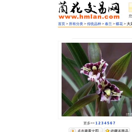
首页
>
所有分类
>
传统品种
>
春兰
>
蝶花
>
大
更多>>
1
2
3
4
5
6
7