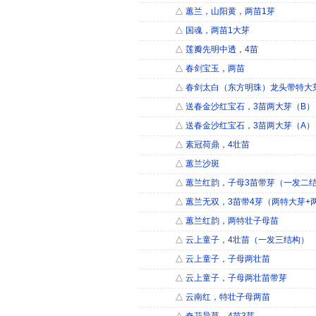
△
蕙兰，山阳黄，两苗1芽
△
国魂，两苗1大芽
△
莲瓣先明中透，4苗
△
春剑宝玉，两苗
△
春剑太白（东方明珠）龙头带特大芽
△
送春金沙红宝石，3苗两大芽（B）
△
送春金沙红宝石，3苗两大芽（A）
△
素冠荷鼎，4壮苗
△
蕙兰沙斑
△
蕙兰红韵，子母3苗带芽（一发二
△
蕙兰无双，3苗带4芽（两特大芽+
△
蕙兰红韵，两特壮子母苗
△
云上童子，4壮苗（一发三结构）
△
云上童子，子母两壮苗
△
云上童子，子母两壮苗带芽
△
云南红，特壮子母两苗