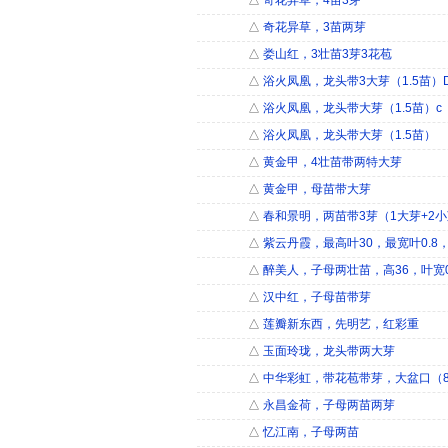
△
奇花异草，4苗3芽
△
奇花异草，3苗两芽
△
娄山红，3壮苗3芽3花苞
△
浴火凤凰，龙头带3大芽（1.5苗）
△
浴火凤凰，龙头带大芽（1.5苗）c
△
浴火凤凰，龙头带大芽（1.5苗）
△
黄金甲，4壮苗带两特大芽
△
黄金甲，母苗带大芽
△
春和景明，两苗带3芽（1大芽+2
△
紫云丹霞，最高叶30，最宽叶0.8
△
醉美人，子母两壮苗，高36，叶宽0
△
汉中红，子母苗带芽
△
莲瓣新东西，先明艺，红彩重
△
玉面玲珑，龙头带两大芽
△
中华彩虹，带花苞带芽，大盆口（
△
永昌金荷，子母两苗两芽
△
忆江南，子母两苗