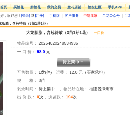
首页
买兰花
卖兰花
我的交易
兰花店铺
兰友社区
手机APP
您好，欢迎您！
[登录]
或
[注册]
手机版
客户服务
申请卖家
兰花公众号
兰
龙胭脂，含苞待放（3苗1芽1花）
大龙胭脂，含苞待放（3苗1芽1花）
一口价
物品编号：
20254820248534935
一 口 价：
98.0
元
可售数量：
1盆(件)
，
运费：
12.0 元（买家承担）
规 格：
3苗
剩余时间：
待上架中...
，
物品所在地：
福建省漳州市
出 价 数：
0
次，
浏览数：
194
次