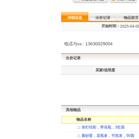
详细信息
出价记录
物品留言
开始时间：
2025-04-08
电话与vx:: 13630029004
出价记录
买家/信用度
其他物品
物品名称
△
张灯结彩，带花苞，3壮苗
△
紫砂星，花苞多，可批发，50苗