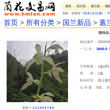
首页
买兰花
卖兰花
我
您好，欢迎您！
[登录]
或
[注册]
手
首页
>
所有分类
>
国兰新品
>
蕙
期待品—
物品编号：
202543
一 口 价：
3600.0
可售数量：
1盆(件)
规 格：
1盆
剩余时间：
待上架中.
出 价 数：
0
次，
浏
更多>>
1
2
3
4
5
6
7
8
9