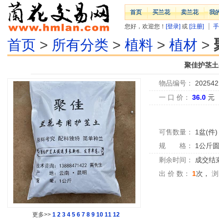
首页
买兰花
卖兰花
我
您好，欢迎您！
[登录]
或
[注册]
手
首页
>
所有分类
>
植料
>
植材
>
聚佳护茎土-
物品编号：
202542
一 口 价：
36.0
元
可售数量：
1盆(件)
规 格：
1公斤
剩余时间：
成交结
出 价 数：
1
次，
浏
更多>>
1
2
3
4
5
6
7
8
9
10
11
12