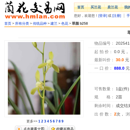
首页
买兰花
卖兰花
我
您好，欢迎您！
[登录]
或
[注册]
手
首页
>
所有分类
>
传统品种
>
建兰
>
色花
>
翠颜 b258
物品编号：
202541
起 拍 价：
0.0
元
最新叫价：
30.0
元
一 口 价：
888.0
元
可售数量：
1盆(件)
规 格：
2苗
剩余时间：
成交结
出 价 数：
2
次，
浏
更多>>
1
2
3
4
5
6
7
8
9