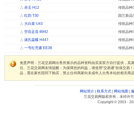
△
赤玉 H12
传统品种/
△
红韵 T30
国兰新品/
△
大白菜 U43
传统品种/
△
空谷足音 B942
传统品种/
△
谈氏蕊蝶 H447
传统品种/
△
一号红壳素 EE38
传统品种/
免责声明：兰花交易网出售所展示的品种资料由买卖双方自行提供，其
任。兰花交易网友情提醒：为保障您的利益，请使用“交易通”担保交易
品，需在家长陪同下购买，禁止任何商家向未成年人出售本站的相关商
网站简介
|
联系方式
|
网站地图
|
兰花交易网版权所有，未经许可
Copyright © 2003 - 20