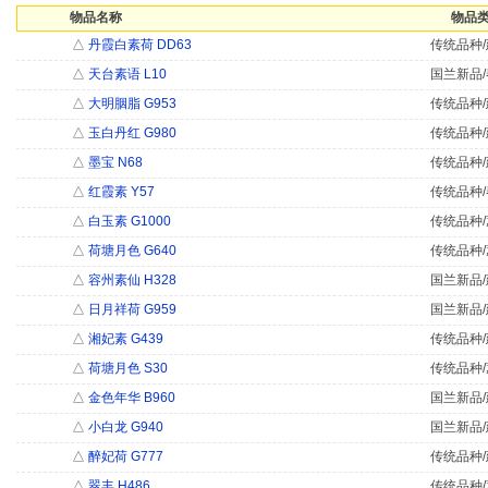
物品名称
物品类
△
丹霞白素荷 DD63
传统品种/
△
天台素语 L10
国兰新品/
△
大明胭脂 G953
传统品种/
△
玉白丹红 G980
传统品种/
△
墨宝 N68
传统品种/
△
红霞素 Y57
传统品种/
△
白玉素 G1000
传统品种/
△
荷塘月色 G640
传统品种/
△
容州素仙 H328
国兰新品/
△
日月祥荷 G959
国兰新品/
△
湘妃素 G439
传统品种/
△
荷塘月色 S30
传统品种/
△
金色年华 B960
国兰新品/
△
小白龙 G940
国兰新品/
△
醉妃荷 G777
传统品种/
△
翠丰 H486
传统品种/