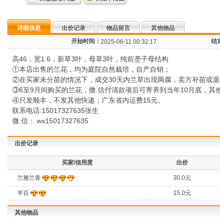
详细信息
出价记录
物品留言
其他物品
开始时间：
结
2025-06-11 00:32:17
高46，宽1.6，新草3叶，母草3叶，纯前垄子母结构
①本店出售的兰花，均为庭院自然栽培，自产自销；
②在买家未分苗的情况下，成交30天内兰草出现两腐，卖方补苗或退
③6至9月间购买的兰花，微.信付清款项后可寄养到当年10月底，
④只发顺丰，不发其他快递；广东省内运费15元。
联系电话:15017327635张生
微.信： wx15017327635
出价记录
买家/信用度
出价
兰雅兰香
30.0元
半百
15.0元
其他物品